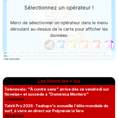
Les News les + lus
Telenovela : "À contre sens" arrive dès ce vendredi sur
Novelas+ et succède à "Doménica Montero"
07/08/2026
Tahiti Pro 2026 : Teahupo'o accueille l'élite mondiale du
surf, à vivre en direct sur Polynésie la 1ère
05/08/2026