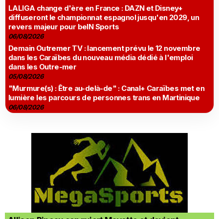
LALIGA change d'ère en France : DAZN et Disney+
diffuseront le championnat espagnol jusqu'en 2029, un
revers majeur pour beIN Sports
06/08/2026
Demain Outremer TV : lancement prévu le 12 novembre
dans les Caraïbes du nouveau média dédié à l'emploi
dans les Outre-mer
05/08/2026
"Murmure(s) : Être au-delà-de" : Canal+ Caraïbes met en
lumière les parcours de personnes trans en Martinique
06/08/2026