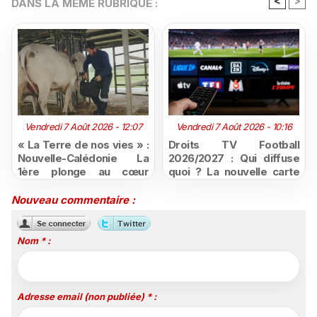
<
>
DANS LA MÊME RUBRIQUE :
Vendredi 7 Août 2026 - 12:07
Vendredi 7 Août 2026 - 10:16
« La Terre de nos vies » :
Droits TV Football
Nouvelle-Calédonie La
2026/2027 : Qui diffuse
1ère plonge au cœur
quoi ? La nouvelle carte
d'une ruralité en pleine
du football à la télévision
mutation
Nouveau commentaire :
Nom * :
Adresse email (non publiée) * :