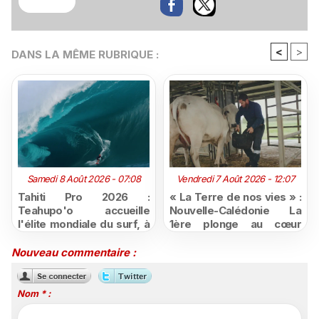
<
>
DANS LA MÊME RUBRIQUE :
Samedi 8 Août 2026 - 07:08
Vendredi 7 Août 2026 - 12:07
Tahiti Pro 2026 :
« La Terre de nos vies » :
Teahupo'o accueille
Nouvelle-Calédonie La
l'élite mondiale du surf, à
1ère plonge au cœur
vivre en direct sur
d'une ruralité en pleine
Polynésie la 1ère
mutation
Nouveau commentaire :
Nom * :