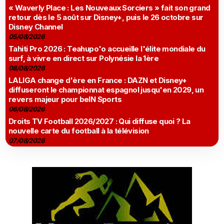
« Waverly Place : Les Nouveaux Sorciers » fait son grand
retour dès le 5 août sur Disney+, puis le 26 octobre sur
Disney Channel
05/08/2026
Tahiti Pro 2026 : Teahupo'o accueille l'élite mondiale du
surf, à vivre en direct sur Polynésie la 1ère
08/08/2026
LALIGA change d'ère en France : DAZN et Disney+
diffuseront le championnat espagnol jusqu'en 2029, un
revers majeur pour beIN Sports
06/08/2026
Droits TV Football 2026/2027 : Qui diffuse quoi ? La
nouvelle carte du football à la télévision
07/08/2026