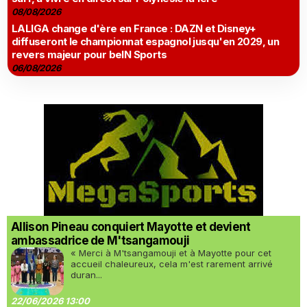
08/08/2026
LALIGA change d'ère en France : DAZN et Disney+
diffuseront le championnat espagnol jusqu'en 2029, un
revers majeur pour beIN Sports
06/08/2026
Allison Pineau conquiert Mayotte et devient
ambassadrice de M'tsangamouji
« Merci à M'tsangamouji et à Mayotte pour cet
accueil chaleureux, cela m'est rarement arrivé
duran...
22/06/2026 13:00