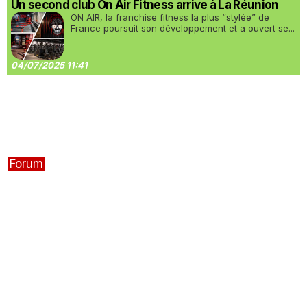
Un second club On Air Fitness arrive à La Réunion
ON AIR, la franchise fitness la plus “stylée” de
France poursuit son développement et a ouvert se...
04/07/2025 11:41
Forum