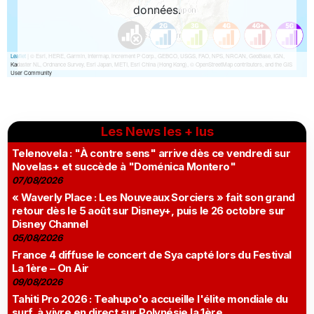
Les News les + lus
Telenovela : "À contre sens" arrive dès ce vendredi sur
Novelas+ et succède à "Doménica Montero"
07/08/2026
« Waverly Place : Les Nouveaux Sorciers » fait son grand
retour dès le 5 août sur Disney+, puis le 26 octobre sur
Disney Channel
05/08/2026
France 4 diffuse le concert de Sya capté lors du Festival
La 1ère – On Air
09/08/2026
Tahiti Pro 2026 : Teahupo'o accueille l'élite mondiale du
surf, à vivre en direct sur Polynésie la 1ère