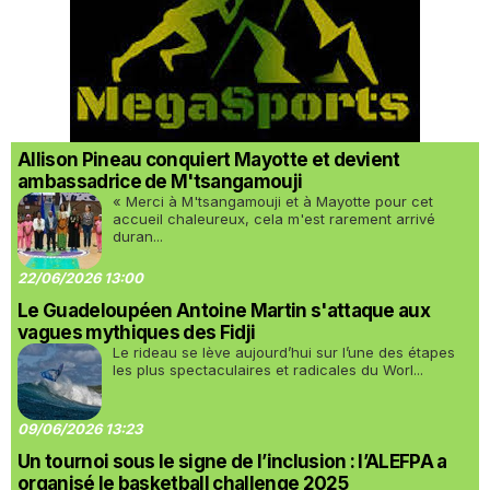
Allison Pineau conquiert Mayotte et devient
ambassadrice de M'tsangamouji
« Merci à M'tsangamouji et à Mayotte pour cet
accueil chaleureux, cela m'est rarement arrivé
duran...
22/06/2026 13:00
Le Guadeloupéen Antoine Martin s'attaque aux
vagues mythiques des Fidji
Le rideau se lève aujourd’hui sur l’une des étapes
les plus spectaculaires et radicales du Worl...
09/06/2026 13:23
Un tournoi sous le signe de l’inclusion : l’ALEFPA a
organisé le basketball challenge 2025