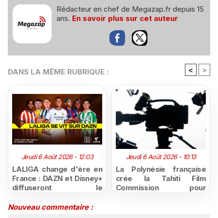
Rédacteur en chef de Megazap.fr depuis 15
ans.
En savoir plus sur cet auteur
<
>
DANS LA MÊME RUBRIQUE :
Jeudi 6 Août 2026 - 12:03
Jeudi 6 Août 2026 - 10:13
LALIGA change d'ère en
La Polynésie française
France : DAZN et Disney+
crée la Tahiti Film
diffuseront le
Commission pour
championnat espagnol
structurer et promouvoir
jusqu'en 2029, un revers
sa filière audiovisuelle
Nouveau commentaire :
majeur pour beIN Sports