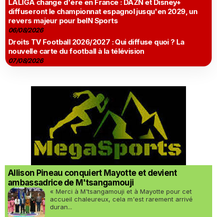
LALIGA change d'ère en France : DAZN et Disney+
diffuseront le championnat espagnol jusqu'en 2029, un
revers majeur pour beIN Sports
06/08/2026
Droits TV Football 2026/2027 : Qui diffuse quoi ? La
nouvelle carte du football à la télévision
07/08/2026
Allison Pineau conquiert Mayotte et devient
ambassadrice de M'tsangamouji
« Merci à M'tsangamouji et à Mayotte pour cet
accueil chaleureux, cela m'est rarement arrivé
duran...