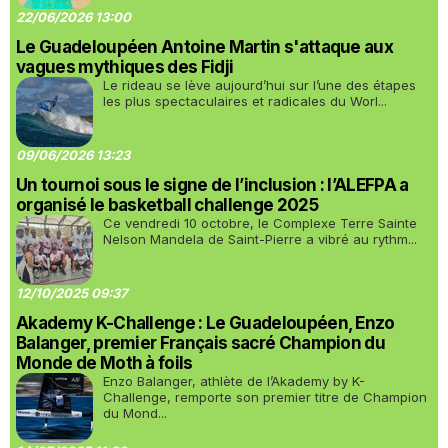
22/06/2026 13:00
Le Guadeloupéen Antoine Martin s'attaque aux
vagues mythiques des Fidji
Le rideau se lève aujourd’hui sur l’une des étapes
les plus spectaculaires et radicales du Worl...
09/06/2026 13:23
Un tournoi sous le signe de l’inclusion : l’ALEFPA a
organisé le basketball challenge 2025
Ce vendredi 10 octobre, le Complexe Terre Sainte
Nelson Mandela de Saint-Pierre a vibré au rythm...
12/10/2025 09:37
Akademy K-Challenge : Le Guadeloupéen, Enzo
Balanger, premier Français sacré Champion du
Monde de Moth à foils
Enzo Balanger, athlète de l’Akademy by K-
Challenge, remporte son premier titre de Champion
du Mond...