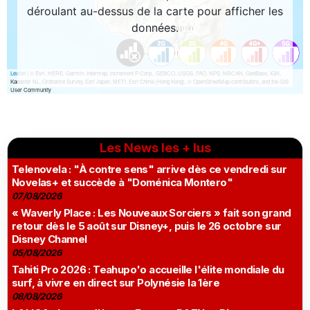
Les News les + lus
Telenovela : "À contre sens" arrive dès ce vendredi sur
Novelas+ et succède à "Doménica Montero"
07/08/2026
« Waverly Place : Les Nouveaux Sorciers » fait son grand
retour dès le 5 août sur Disney+, puis le 26 octobre sur
Disney Channel
05/08/2026
Tahiti Pro 2026 : Teahupo'o accueille l'élite mondiale du
surf, à vivre en direct sur Polynésie la 1ère
08/08/2026