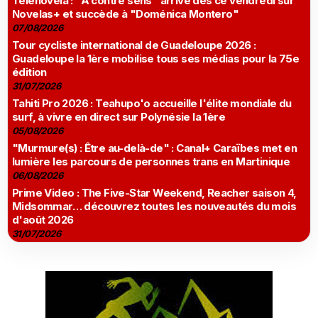
Telenovela : "À contre sens" arrive dès ce vendredi sur
Novelas+ et succède à "Doménica Montero"
07/08/2026
Tour cycliste international de Guadeloupe 2026 :
Guadeloupe la 1ère mobilise tous ses médias pour la 75e
édition
31/07/2026
Tahiti Pro 2026 : Teahupo'o accueille l'élite mondiale du
surf, à vivre en direct sur Polynésie la 1ère
05/08/2026
"Murmure(s) : Être au-delà-de" : Canal+ Caraïbes met en
lumière les parcours de personnes trans en Martinique
06/08/2026
Prime Video : The Five-Star Weekend, Reacher saison 4,
Midsommar… découvrez toutes les nouveautés du mois
d'août 2026
31/07/2026