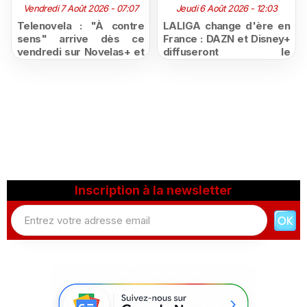
Vendredi 7 Août 2026 - 07:07
Jeudi 6 Août 2026 - 12:03
Telenovela : "À contre
LALIGA change d'ère en
sens" arrive dès ce
France : DAZN et Disney+
vendredi sur Novelas+ et
diffuseront le
succède à "Doménica
championnat espagnol
Montero"
jusqu'en 2029, un revers
majeur pour beIN Sports
Inscription à la newsletter