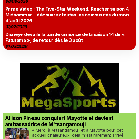
06/08/2026
Prime Video : The Five-Star Weekend, Reacher saison 4,
Midsommar… découvrez toutes les nouveautés du mois
d'août 2026
31/07/2026
Disney+ dévoile la bande-annonce de la saison 14 de «
Futurama », de retour dès le 3 août
01/08/2026
Allison Pineau conquiert Mayotte et devient
ambassadrice de M'tsangamouji
« Merci à M'tsangamouji et à Mayotte pour cet
accueil chaleureux, cela m'est rarement arrivé