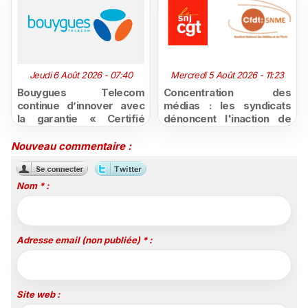
Jeudi 6 Août 2026 - 07:40
Mercredi 5 Août 2026 - 11:23
Bouygues Telecom
Concentration des
continue d’innover avec
médias : les syndicats
la garantie « Certifié
dénoncent l'inaction de
moins cher ou remboursé
l'État après la décision du
»
Conseil d'État
Nouveau commentaire :
Nom * :
Adresse email (non publiée) * :
Site web :