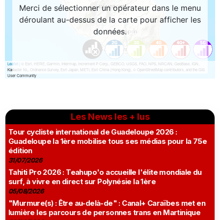
Les News les + lus
Tour cycliste international de Guadeloupe 2026 :
Guadeloupe la 1ère mobilise tous ses médias pour la 75e
édition
31/07/2026
Tahiti Pro 2026 : Teahupo'o accueille l'élite mondiale du
surf, à vivre en direct sur Polynésie la 1ère
05/08/2026
"Murmure(s) : Être au-delà-de" : Canal+ Caraïbes met en
lumière les parcours de personnes trans en Martinique