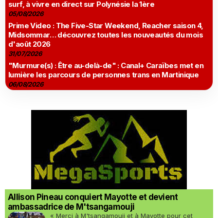
surf, à vivre en direct sur Polynésie la 1ère
05/08/2026
Prime Video : The Five-Star Weekend, Reacher saison 4,
Midsommar… découvrez toutes les nouveautés du mois
d'août 2026
31/07/2026
"Murmure(s) : Être au-delà-de" : Canal+ Caraïbes met en
lumière les parcours de personnes trans en Martinique
06/08/2026
Allison Pineau conquiert Mayotte et devient
ambassadrice de M'tsangamouji
« Merci à M'tsangamouji et à Mayotte pour cet