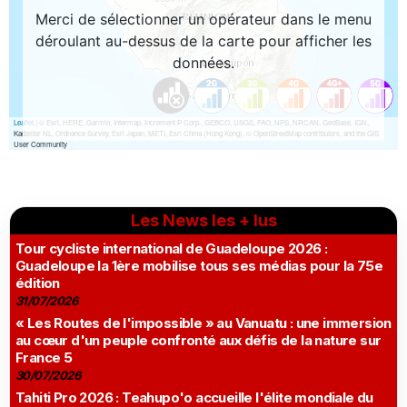
Les News les + lus
Tour cycliste international de Guadeloupe 2026 :
Guadeloupe la 1ère mobilise tous ses médias pour la 75e
édition
31/07/2026
« Les Routes de l'impossible » au Vanuatu : une immersion
au cœur d'un peuple confronté aux défis de la nature sur
France 5
30/07/2026
Tahiti Pro 2026 : Teahupo'o accueille l'élite mondiale du