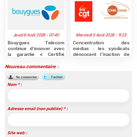
Jeudi 6 Août 2026 - 07:40
Mercredi 5 Août 2026 - 11:23
Bouygues Telecom
Concentration des
continue d’innover avec
médias : les syndicats
la garantie « Certifié
dénoncent l'inaction de
moins cher ou remboursé
l'État après la décision du
»
Conseil d'État
Nouveau commentaire :
Nom * :
Adresse email (non publiée) * :
Site web :