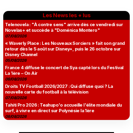
Les News les + lus
Telenovela : "À contre sens" arrive dès ce vendredi sur
Novelas+ et succède à "Doménica Montero"
07/08/2026
« Waverly Place : Les Nouveaux Sorciers » fait son grand
retour dès le 5 août sur Disney+, puis le 26 octobre sur
Disney Channel
05/08/2026
France 4 diffuse le concert de Sya capté lors du Festival
La 1ère – On Air
09/08/2026
Droits TV Football 2026/2027 : Qui diffuse quoi ? La
nouvelle carte du football à la télévision
07/08/2026
Tahiti Pro 2026 : Teahupo'o accueille l'élite mondiale du
surf, à vivre en direct sur Polynésie la 1ère
08/08/2026