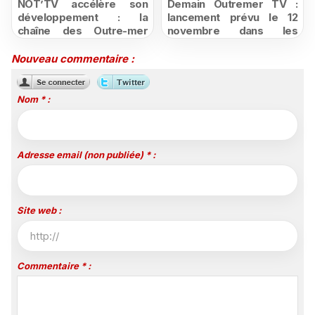
NOT’TV accélère son
Demain Outremer TV :
développement : la
lancement prévu le 12
chaîne des Outre-mer
novembre dans les
arrive chez Bouygues
Caraïbes du nouveau
Telecom et se déploie
média dédié à l'emploi
Nouveau commentaire :
sur Twitch
dans les Outre-mer
Nom * :
Adresse email (non publiée) * :
Site web :
Commentaire * :