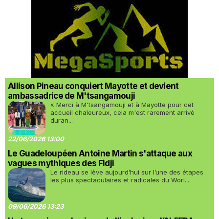
Allison Pineau conquiert Mayotte et devient
ambassadrice de M'tsangamouji
« Merci à M'tsangamouji et à Mayotte pour cet
accueil chaleureux, cela m'est rarement arrivé
duran...
22/06/2026 13:00
Le Guadeloupéen Antoine Martin s'attaque aux
vagues mythiques des Fidji
Le rideau se lève aujourd’hui sur l’une des étapes
les plus spectaculaires et radicales du Worl...
09/06/2026 13:23