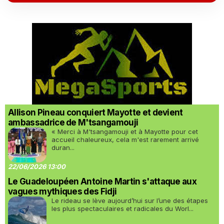
Allison Pineau conquiert Mayotte et devient
ambassadrice de M'tsangamouji
« Merci à M'tsangamouji et à Mayotte pour cet
accueil chaleureux, cela m'est rarement arrivé
duran...
22/06/2026 13:00
Le Guadeloupéen Antoine Martin s'attaque aux
vagues mythiques des Fidji
Le rideau se lève aujourd’hui sur l’une des étapes
les plus spectaculaires et radicales du Worl...