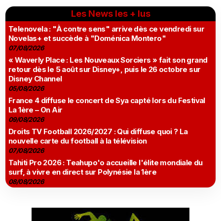
Les News les + lus
Telenovela : "À contre sens" arrive dès ce vendredi sur
Novelas+ et succède à "Doménica Montero"
07/08/2026
« Waverly Place : Les Nouveaux Sorciers » fait son grand
retour dès le 5 août sur Disney+, puis le 26 octobre sur
Disney Channel
05/08/2026
France 4 diffuse le concert de Sya capté lors du Festival
La 1ère – On Air
09/08/2026
Droits TV Football 2026/2027 : Qui diffuse quoi ? La
nouvelle carte du football à la télévision
07/08/2026
Tahiti Pro 2026 : Teahupo'o accueille l'élite mondiale du
surf, à vivre en direct sur Polynésie la 1ère
08/08/2026