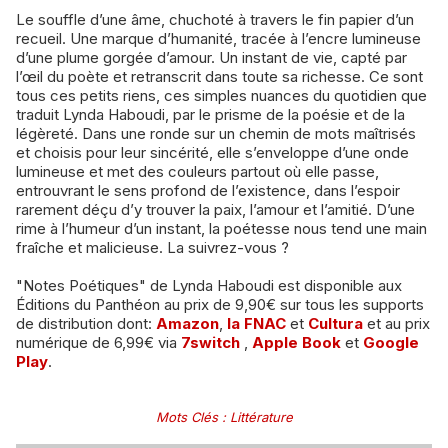
Le souffle d’une âme, chuchoté à travers le fin papier d’un
recueil. Une marque d’humanité, tracée à l’encre lumineuse
d’une plume gorgée d’amour. Un instant de vie, capté par
l’œil du poète et retranscrit dans toute sa richesse. Ce sont
tous ces petits riens, ces simples nuances du quotidien que
traduit Lynda Haboudi, par le prisme de la poésie et de la
légèreté. Dans une ronde sur un chemin de mots maîtrisés
et choisis pour leur sincérité, elle s’enveloppe d’une onde
lumineuse et met des couleurs partout où elle passe,
entrouvrant le sens profond de l’existence, dans l’espoir
rarement déçu d’y trouver la paix, l’amour et l’amitié. D’une
rime à l’humeur d’un instant, la poétesse nous tend une main
fraîche et malicieuse. La suivrez-vous ?
"Notes Poétiques" de Lynda Haboudi est disponible aux
Éditions du Panthéon au prix de 9,90€ sur tous les supports
de distribution dont:
Amazon
,
la FNAC
et
Cultura
et au prix
numérique de 6,99€ via
7switch
,
Apple Book
et
Google
Play
.
Mots Clés
:
Littérature