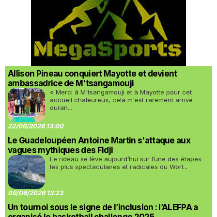
Allison Pineau conquiert Mayotte et devient
ambassadrice de M'tsangamouji
« Merci à M'tsangamouji et à Mayotte pour cet
accueil chaleureux, cela m'est rarement arrivé
duran...
22/06/2026 13:00
Le Guadeloupéen Antoine Martin s'attaque aux
vagues mythiques des Fidji
Le rideau se lève aujourd’hui sur l’une des étapes
les plus spectaculaires et radicales du Worl...
09/06/2026 13:23
Un tournoi sous le signe de l’inclusion : l’ALEFPA a