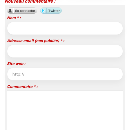
partout, lire pour tous »
Nouveau commentaire :
Nom * :
Adresse email (non publiée) * :
Site web :
Commentaire * :