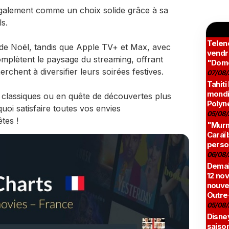
également comme un choix solide grâce à sa
s.
Teleno
de Noël, tandis que Apple TV+ et Max, avec
vendr
mplètent le paysage du streaming, offrant
"Domé
chent à diversifier leurs soirées festives.
07/08/
Tahiti
mondia
classiques ou en quête de découvertes plus
Polyné
uoi satisfaire toutes vos envies
05/08/
tes !
"Murmu
Caraï
perso
06/08/
Demai
12 no
nouve
Outre
05/08/
Disne
saison