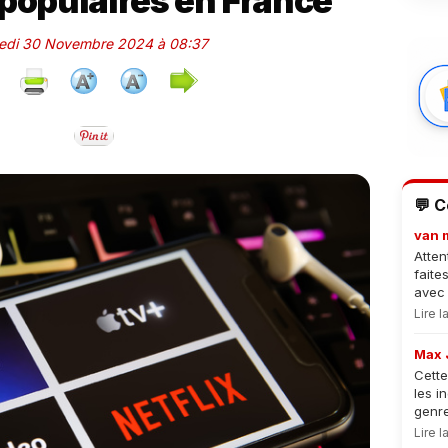
 populaires en France
medi 30 Novembre 2024 à 08:37
💬 
van 
Atten
faite
avec 
Lire 
Max 
Cette
les i
genre
Lire 