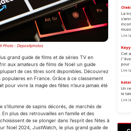
Olek
La tr
s’an
incon
musiqu
Lire 
t Photo : Depositphotos
Keyy
Cet a
plus grand guide de films et de séries TV en
l''év
frir aux amateurs de films de Noël un guide
pour 
Lire 
plupart de ces titres sont disponibles. Découvrez
us populaires en France. Grâce à ce classement
kata
it pour vivre la magie des fêtes n’aura jamais été
Un re
le ta
Lire 
e s’illumine de sapins décorés, de marchés de
 En plus des retrouvailles en famille et des
hoisissent de se plonger dans l’esprit des fêtes à
our Noël 2024, JustWatch, le plus grand guide de
C