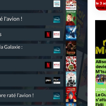
le 3 a
01/08/
Allis
devi
M'ts
22/06/
Le G
s'at
Fidji