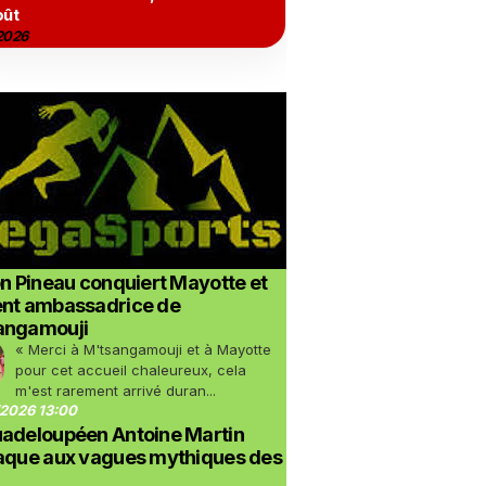
oût
2026
on Pineau conquiert Mayotte et
ent ambassadrice de
angamouji
« Merci à M'tsangamouji et à Mayotte
pour cet accueil chaleureux, cela
m'est rarement arrivé duran...
2026 13:00
uadeloupéen Antoine Martin
taque aux vagues mythiques des