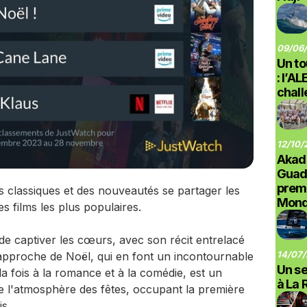
09/06/
Un to
: l’A
chal
12/10/
Akad
Guad
prem
s classiques et des nouveautés se partager les
Monde
 films les plus populaires.
de captiver les cœurs, avec son récit entrelacé
14/07/
l'approche de Noël, qui en font un incontournable
Un se
 la fois à la romance et à la comédie, est un
à La 
 l'atmosphère des fêtes, occupant la première
s.