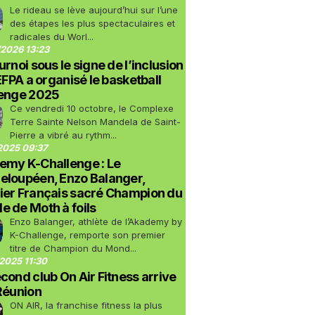
Le rideau se lève aujourd’hui sur l’une
des étapes les plus spectaculaires et
radicales du Worl...
2026 13:23
urnoi sous le signe de l’inclusion
LEFPA a organisé le basketball
lenge 2025
Ce vendredi 10 octobre, le Complexe
Terre Sainte Nelson Mandela de Saint-
Pierre a vibré au rythm...
2025 09:37
emy K-Challenge : Le
eloupéen, Enzo Balanger,
ier Français sacré Champion du
 de Moth à foils
Enzo Balanger, athlète de l’Akademy by
K-Challenge, remporte son premier
titre de Champion du Mond...
2025 11:30
cond club On Air Fitness arrive
Réunion
ON AIR, la franchise fitness la plus