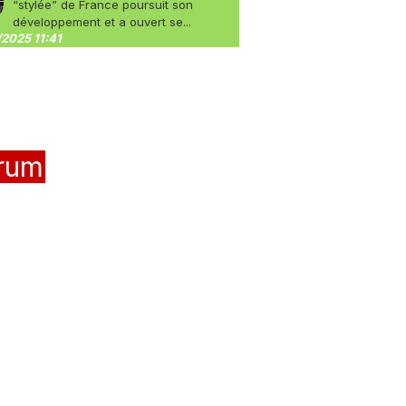
“stylée” de France poursuit son
développement et a ouvert se...
2025 11:41
rum