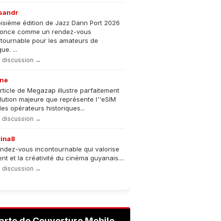
sandr
oisième édition de Jazz Dann Port 2026
nonce comme un rendez-vous
tournable pour les amateurs de
e. ...
la discussion →
ne
rticle de Megazap illustre parfaitement
olution majeure que représente l''eSIM
les opérateurs historiques...
la discussion →
rina8
ndez-vous incontournable qui valorise
lent et la créativité du cinéma guyanais....
la discussion →
arte de Couverture Mobile