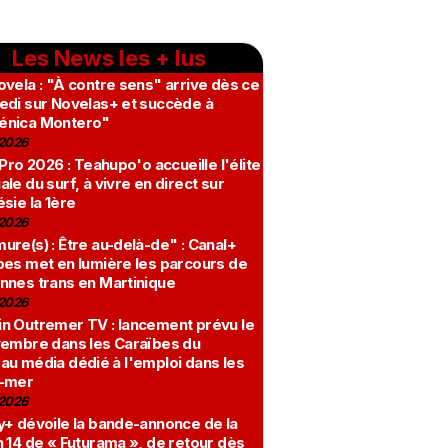
Les News les + lus
vela : "À contre sens" arrive dès ce
edi sur Novelas+ et succède à
nica Montero"
2026
 Pro 2026 : Teahupo'o accueille l'élite
le du surf, à vivre en direct sur
sie la 1ère
2026
re(s) : Être au-delà-de" : Canal+
bes met en lumière les parcours de
nnes trans en Martinique
2026
n Outremer TV : lancement prévu le
vembre dans les Caraïbes du
au média dédié à l'emploi dans les
-mer
2026
y+ dévoile la bande-annonce de la
 14 de « Futurama », de retour dès