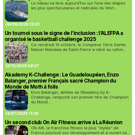
Le rideau se lève aujourd’hui sur l’une des étapes
les plus spectaculaires et radicales du Worl...
09/06/2026 13:23
Un tournoi sous le signe de l’inclusion : l’ALEFPA a
organisé le basketball challenge 2025
Ce vendredi 10 octobre, le Complexe Terre Sainte
Nelson Mandela de Saint-Pierre a vibré au rythm...
12/10/2025 09:37
Akademy K-Challenge : Le Guadeloupéen, Enzo
Balanger, premier Français sacré Champion du
Monde de Moth à foils
Enzo Balanger, athlète de l’Akademy by K-
Challenge, remporte son premier titre de Champion
du Mond...
14/07/2025 11:30
Un second club On Air Fitness arrive à La Réunion
ON AIR, la franchise fitness la plus “stylée” de
France poursuit son développement et a ouvert se...