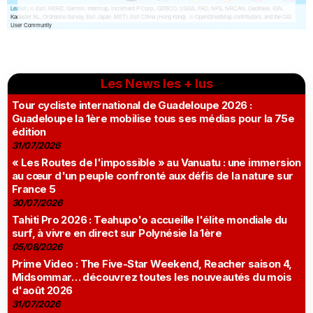
Les News les + lus
Tour cycliste international de Guadeloupe 2026 :
Guadeloupe la 1ère mobilise tous ses médias pour la 75e
édition
31/07/2026
« Les Routes de l'impossible » au Vanuatu : une immersion
au cœur d'un peuple confronté aux défis de la nature sur
France 5
30/07/2026
Tahiti Pro 2026 : Teahupo'o accueille l'élite mondiale du
surf, à vivre en direct sur Polynésie la 1ère
05/08/2026
Prime Video : The Five-Star Weekend, Reacher saison 4,
Midsommar… découvrez toutes les nouveautés du mois
d'août 2026
31/07/2026