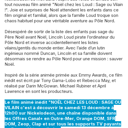
tout nouveau film animé "Noël chez les Loud : Sage ou Vilain
!". Joie et surprises de Noël attendent les enfants dans ce
film original et familial, alors que la famille Loud troque son
chaos habituel pour une véritable aventure au Pôle Nord.
Désespéré de sortir de la liste des enfants pas sage du
Père Noël avant Noël, Lincoln Loud pirate l’ordinateur du
Pôle Nord et inverse accidentellement les listes
vilains/gentils du monde entier. Avec l’aide d’un lutin
ingénieux nommé Duncan, Lincoln et sa famille doivent
désormais se rendre au Pôle Nord pour une mission : sauver
Noël.
Inspiré de la série animée primée aux Emmy Awards, ce film
inédit est écrit par Tony Gama-Lobo et Rebecca May, et
réalisé par Darin McGowan. Michael Rubiner et April
Lawrence en sont les producteurs.
Le film animé inédit "NOËL CHEZ LES LOUD : SAGE OU
VILAIN c'est à découvrir le samedi 13 décembre à
12h00 sur Nickelodeon, une chaîne disponible dans
les Offres Canal+ en Outre-Mer, Orange DOM, SFR
DOM, Zeop, Clap et sur tous les supports TV payants