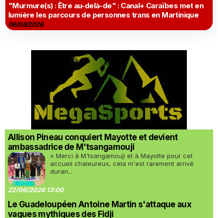
"Murmure(s) : Être au-delà-de" : Canal+ Caraïbes met en
lumière les parcours de personnes trans en Martinique
06/08/2026
Allison Pineau conquiert Mayotte et devient
ambassadrice de M'tsangamouji
« Merci à M'tsangamouji et à Mayotte pour cet
accueil chaleureux, cela m'est rarement arrivé
duran...
22/06/2026 13:00
Le Guadeloupéen Antoine Martin s'attaque aux
vagues mythiques des Fidji