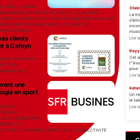
E L’INTELLIGENCE
Olek
S BESOINS EN CAPACITÉ DE CALCUL, PLUSIEURS
La tr
CENT LA CRÉATION DU CONSORTIUM AION AVEC UNE
s’an
NDIDATURE FRANÇAISE DANS LE CADRE DU
incon
GAFACTORIES »
musiqu
es clients
Lire 
nt à Cafeyn
-
Keyy
Cet a
SAIRE, BOUYGUES
l''év
ÉRATIONS
pour 
MERCIER SES
Lire 
vrent une
kata
logie en sport
Un re
le ta
ÇAIS DE
Lire 
CHÉ DES
 DE LA TÉLÉMÉTRIE
NARIAT ET
N SPORT AUTOMOBILE GRÂCE À LA CONNECTIVITÉ
C