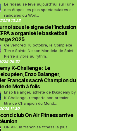
Le rideau se lève aujourd’hui sur l’une
des étapes les plus spectaculaires et
radicales du Worl...
2026 13:23
urnoi sous le signe de l’inclusion
LEFPA a organisé le basketball
lenge 2025
Ce vendredi 10 octobre, le Complexe
Terre Sainte Nelson Mandela de Saint-
Pierre a vibré au rythm...
2025 09:37
emy K-Challenge : Le
eloupéen, Enzo Balanger,
ier Français sacré Champion du
 de Moth à foils
Enzo Balanger, athlète de l’Akademy by
K-Challenge, remporte son premier
titre de Champion du Mond...
2025 11:30
cond club On Air Fitness arrive
Réunion
ON AIR, la franchise fitness la plus