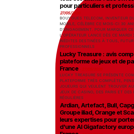
pour particuliers et profes
27/05/2026
BOUYGUES TELECOM, INVENTEUR DU
MOBILE, CÉLÈBRE CE MOIS-CI 30 AN
D'ENGAGEMENT. POUR MARQUER CET
L'OPÉRATEUR LANCE DÈS CE MARDI 2
INÉDITES DESTINÉES À TOUS, FUTUR
PROFESSIONNELS
Lucky Treasure : avis compl
plateforme de jeux et de par
France
-
27/05/2026
LUCKY TREASURE SE PRÉSENTE CO
PLATEFORME TRÈS COMPLÈTE, PENS
JOUEURS QUI VEULENT TROUVER AU
JEUX DE CASINO, DES PARIS ET DE
RÉGULIÈRES
Ardian, Artefact, Bull, Capg
Groupe iliad, Orange et Sc
leurs expertises pour porte
d'une AI Gigafactory euro