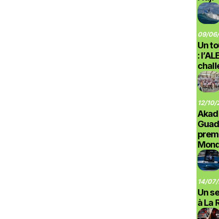
09/06/
Un to
: l’A
chal
12/10/
Akad
Guad
prem
Monde
14/07/
Un se
à La 