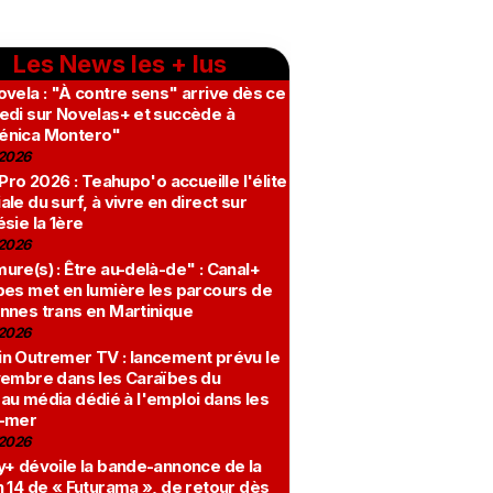
Les News les + lus
vela : "À contre sens" arrive dès ce
edi sur Novelas+ et succède à
nica Montero"
2026
 Pro 2026 : Teahupo'o accueille l'élite
le du surf, à vivre en direct sur
sie la 1ère
2026
re(s) : Être au-delà-de" : Canal+
bes met en lumière les parcours de
nnes trans en Martinique
2026
n Outremer TV : lancement prévu le
vembre dans les Caraïbes du
au média dédié à l'emploi dans les
-mer
2026
y+ dévoile la bande-annonce de la
 14 de « Futurama », de retour dès