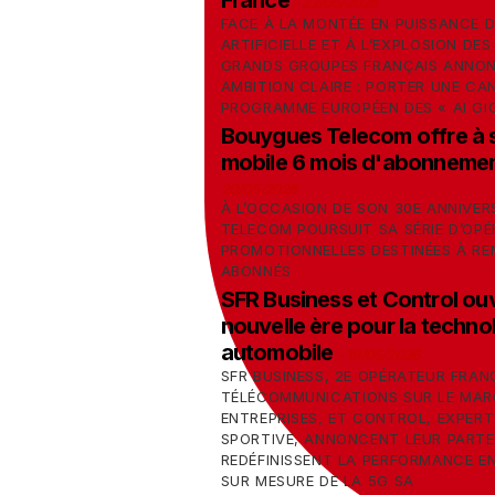
France
-
22/05/2026
FACE À LA MONTÉE EN PUISSANCE D
ARTIFICIELLE ET À L’EXPLOSION DE
GRANDS GROUPES FRANÇAIS ANNON
AMBITION CLAIRE : PORTER UNE CA
PROGRAMME EUROPÉEN DES « AI GI
Bouygues Telecom offre à s
mobile 6 mois d'abonneme
20/05/2026
À L’OCCASION DE SON 30E ANNIVER
TELECOM POURSUIT SA SÉRIE D’OP
PROMOTIONNELLES DESTINÉES À RE
ABONNÉS
SFR Business et Control ou
nouvelle ère pour la techno
automobile
-
19/05/2026
SFR BUSINESS, 2E OPÉRATEUR FRAN
TÉLÉCOMMUNICATIONS SUR LE MAR
ENTREPRISES, ET CONTROL, EXPERT
SPORTIVE, ANNONCENT LEUR PARTE
REDÉFINISSENT LA PERFORMANCE E
SUR MESURE DE LA 5G SA