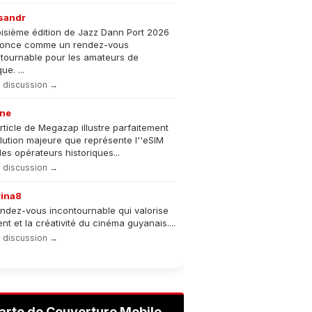
sandr
oisième édition de Jazz Dann Port 2026
nonce comme un rendez-vous
tournable pour les amateurs de
e. ...
la discussion →
ne
rticle de Megazap illustre parfaitement
olution majeure que représente l''eSIM
les opérateurs historiques...
la discussion →
rina8
ndez-vous incontournable qui valorise
lent et la créativité du cinéma guyanais....
la discussion →
arte de Couverture Mobile