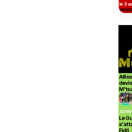
le 3 a
01/08/
Allis
devi
M'ts
22/06/
Le G
s'at
Fidji