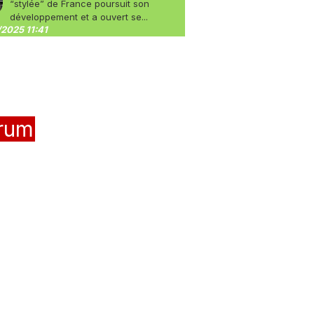
“stylée” de France poursuit son
développement et a ouvert se...
2025 11:41
rum