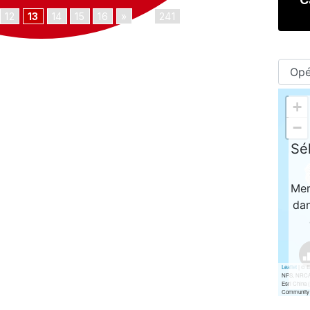
12
13
14
15
16
»
...
241