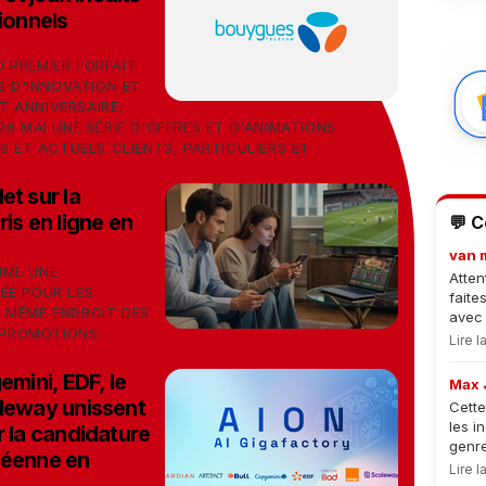
sionnels
-
 PREMIER FORFAIT
S D'INNOVATION ET
 ANNIVERSAIRE,
6 MAI UNE SÉRIE D'OFFRES ET D'ANIMATIONS
S ET ACTUELS CLIENTS, PARTICULIERS ET
et sur la
is en ligne en
💬 
van 
MME UNE
Atten
ÉE POUR LES
faite
 MÊME ENDROIT DES
avec 
S PROMOTIONS
Lire 
emini, EDF, le
Max 
aleway unissent
Cette
les i
r la candidature
genre
péenne en
Lire 