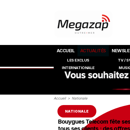
ACCUEIL
ACTUALITÉS
NEWSLE
LES EXCLUS
TV / 
INTERNATIONALE
MUSI
Accueil
>
Nationale
NATIONALE
Bouygues Telecom fête ses
tous ses clients : des offres