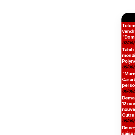
Teleno
vendr
"Domé
07/08/
Tahiti
mondia
Polyné
05/08/
"Murmu
Caraï
perso
06/08/
Demai
12 no
nouve
Outre
05/08/
Disne
saison