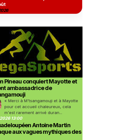
oût
2026
on Pineau conquiert Mayotte et
ent ambassadrice de
angamouji
« Merci à M'tsangamouji et à Mayotte
pour cet accueil chaleureux, cela
m'est rarement arrivé duran...
2026 13:00
uadeloupéen Antoine Martin
taque aux vagues mythiques des