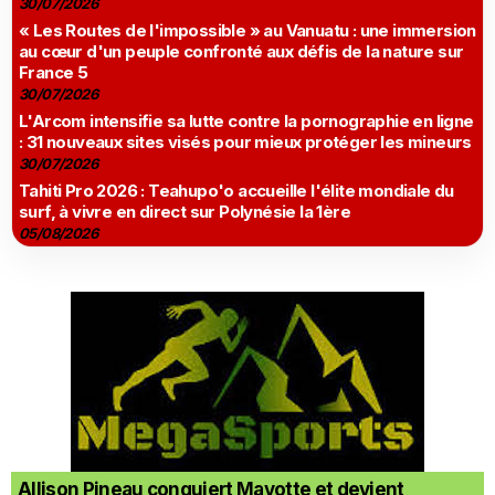
30/07/2026
« Les Routes de l'impossible » au Vanuatu : une immersion
au cœur d'un peuple confronté aux défis de la nature sur
France 5
30/07/2026
L'Arcom intensifie sa lutte contre la pornographie en ligne
: 31 nouveaux sites visés pour mieux protéger les mineurs
30/07/2026
Tahiti Pro 2026 : Teahupo'o accueille l'élite mondiale du
surf, à vivre en direct sur Polynésie la 1ère
05/08/2026
Allison Pineau conquiert Mayotte et devient