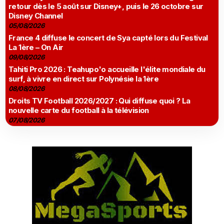
retour dès le 5 août sur Disney+, puis le 26 octobre sur
Disney Channel
05/08/2026
France 4 diffuse le concert de Sya capté lors du Festival
La 1ère – On Air
09/08/2026
Tahiti Pro 2026 : Teahupo'o accueille l'élite mondiale du
surf, à vivre en direct sur Polynésie la 1ère
08/08/2026
Droits TV Football 2026/2027 : Qui diffuse quoi ? La
nouvelle carte du football à la télévision
07/08/2026