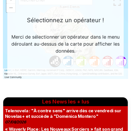
Les News les + lus
Telenovela : "À contre sens" arrive dès ce vendredi sur
Novelas+ et succède à "Doménica Montero"
07/08/2026
« Waverly Place : Les Nouveaux Sorciers » fait son grand