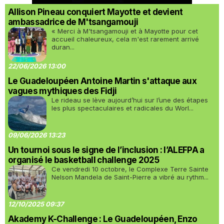
Allison Pineau conquiert Mayotte et devient
ambassadrice de M'tsangamouji
« Merci à M'tsangamouji et à Mayotte pour cet
accueil chaleureux, cela m'est rarement arrivé
duran...
22/06/2026 13:00
Le Guadeloupéen Antoine Martin s'attaque aux
vagues mythiques des Fidji
Le rideau se lève aujourd’hui sur l’une des étapes
les plus spectaculaires et radicales du Worl...
09/06/2026 13:23
Un tournoi sous le signe de l’inclusion : l’ALEFPA a
organisé le basketball challenge 2025
Ce vendredi 10 octobre, le Complexe Terre Sainte
Nelson Mandela de Saint-Pierre a vibré au rythm...
12/10/2025 09:37
Akademy K-Challenge : Le Guadeloupéen, Enzo