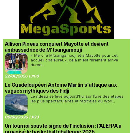
Allison Pineau conquiert Mayotte et devient
ambassadrice de M'tsangamouji
« Merci à M'tsangamouji et à Mayotte pour cet
accueil chaleureux, cela m'est rarement arrivé
duran...
22/06/2026 13:00
Le Guadeloupéen Antoine Martin s'attaque aux
vagues mythiques des Fidji
Le rideau se lève aujourd’hui sur l’une des étapes
les plus spectaculaires et radicales du Worl...
09/06/2026 13:23
Un tournoi sous le signe de l’inclusion : l’ALEFPA a
organisé le basketball challenge 2025