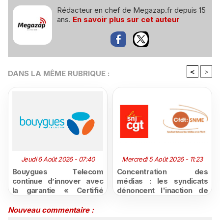
Rédacteur en chef de Megazap.fr depuis 15
ans.
En savoir plus sur cet auteur
<
>
DANS LA MÊME RUBRIQUE :
Jeudi 6 Août 2026 - 07:40
Mercredi 5 Août 2026 - 11:23
Bouygues Telecom
Concentration des
continue d’innover avec
médias : les syndicats
la garantie « Certifié
dénoncent l'inaction de
moins cher ou remboursé
l'État après la décision du
»
Conseil d'État
Nouveau commentaire :