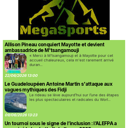
Allison Pineau conquiert Mayotte et devient
ambassadrice de M'tsangamouji
« Merci à M'tsangamouji et à Mayotte pour cet
accueil chaleureux, cela m'est rarement arrivé
duran...
22/06/2026 13:00
Le Guadeloupéen Antoine Martin s'attaque aux
vagues mythiques des Fidji
Le rideau se lève aujourd’hui sur l’une des étapes
les plus spectaculaires et radicales du Worl...
09/06/2026 13:23
Un tournoi sous le signe de l’inclusion : l’ALEFPA a