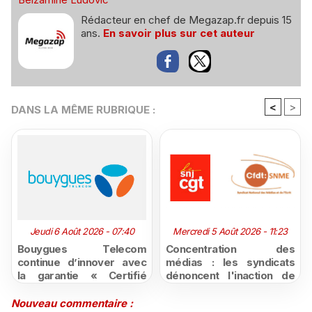
Rédacteur en chef de Megazap.fr depuis 15
ans.
En savoir plus sur cet auteur
<
>
DANS LA MÊME RUBRIQUE :
Jeudi 6 Août 2026 - 07:40
Mercredi 5 Août 2026 - 11:23
Bouygues Telecom
Concentration des
continue d’innover avec
médias : les syndicats
la garantie « Certifié
dénoncent l'inaction de
moins cher ou remboursé
l'État après la décision du
»
Conseil d'État
Nouveau commentaire :