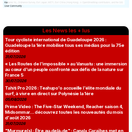
Les News les + lus
Tour cycliste international de Guadeloupe 2026 :
Guadeloupe la 1ère mobilise tous ses médias pour la 75e
édition
31/07/2026
« Les Routes de l'impossible » au Vanuatu : une immersion
au cœur d'un peuple confronté aux défis de la nature sur
France 5
30/07/2026
Tahiti Pro 2026 : Teahupo'o accueille l'élite mondiale du
surf, à vivre en direct sur Polynésie la 1ère
05/08/2026
Prime Video : The Five-Star Weekend, Reacher saison 4,
Midsommar… découvrez toutes les nouveautés du mois
d'août 2026
31/07/2026
"Murmure(s) : Être au-delà-de" : Canal+ Caraïbes met en