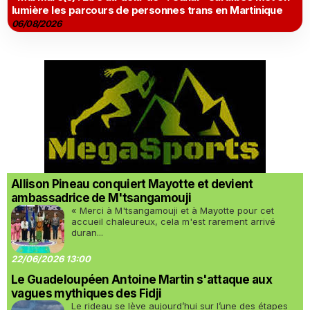
lumière les parcours de personnes trans en Martinique
06/08/2026
Allison Pineau conquiert Mayotte et devient
ambassadrice de M'tsangamouji
« Merci à M'tsangamouji et à Mayotte pour cet
accueil chaleureux, cela m'est rarement arrivé
duran...
22/06/2026 13:00
Le Guadeloupéen Antoine Martin s'attaque aux
vagues mythiques des Fidji
Le rideau se lève aujourd’hui sur l’une des étapes