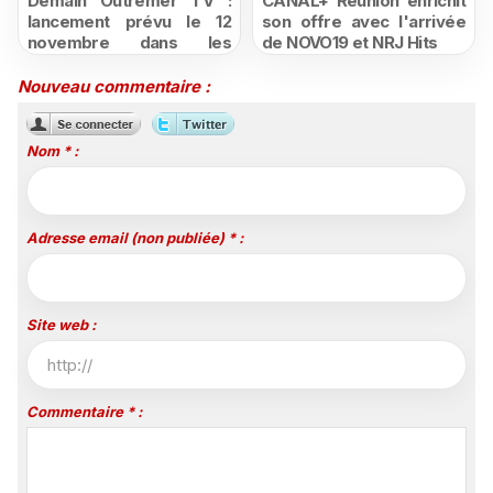
Demain Outremer TV :
CANAL+ Réunion enrichit
lancement prévu le 12
son offre avec l'arrivée
novembre dans les
de NOVO19 et NRJ Hits
Caraïbes du nouveau
média dédié à l'emploi
Nouveau commentaire :
dans les Outre-mer
Nom * :
Adresse email (non publiée) * :
Site web :
Commentaire * :