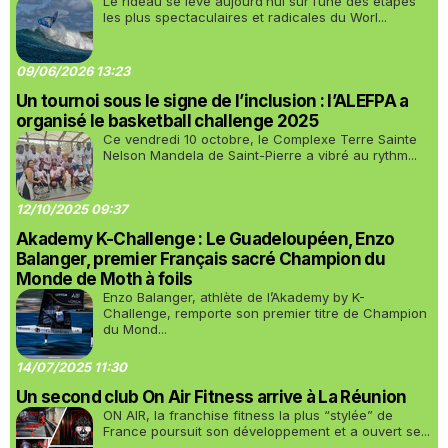
Le rideau se lève aujourd’hui sur l’une des étapes
les plus spectaculaires et radicales du Worl...
09/06/2026 13:23
Un tournoi sous le signe de l’inclusion : l’ALEFPA a
organisé le basketball challenge 2025
Ce vendredi 10 octobre, le Complexe Terre Sainte
Nelson Mandela de Saint-Pierre a vibré au rythm...
12/10/2025 09:37
Akademy K-Challenge : Le Guadeloupéen, Enzo
Balanger, premier Français sacré Champion du
Monde de Moth à foils
Enzo Balanger, athlète de l’Akademy by K-
Challenge, remporte son premier titre de Champion
du Mond...
14/07/2025 11:30
Un second club On Air Fitness arrive à La Réunion
ON AIR, la franchise fitness la plus “stylée” de
France poursuit son développement et a ouvert se...