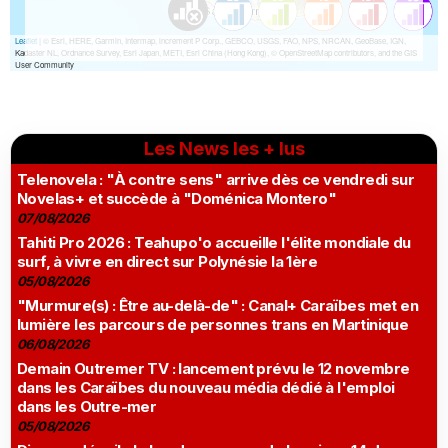
Les News les + lus
Telenovela : "À contre sens" arrive dès ce vendredi sur
Novelas+ et succède à "Doménica Montero"
07/08/2026
Tahiti Pro 2026 : Teahupo'o accueille l'élite mondiale du
surf, à vivre en direct sur Polynésie la 1ère
05/08/2026
"Murmure(s) : Être au-delà-de" : Canal+ Caraïbes met en
lumière les parcours de personnes trans en Martinique
06/08/2026
Demain Outremer TV : lancement prévu le 12 novembre
dans les Caraïbes du nouveau média dédié à l'emploi
dans les Outre-mer
05/08/2026