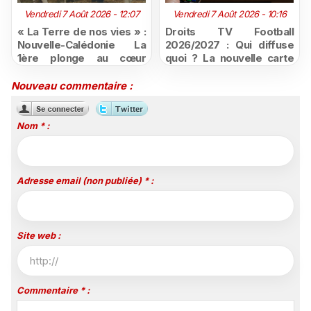
Vendredi 7 Août 2026 - 12:07
Vendredi 7 Août 2026 - 10:16
« La Terre de nos vies » :
Droits TV Football
Nouvelle-Calédonie La
2026/2027 : Qui diffuse
1ère plonge au cœur
quoi ? La nouvelle carte
d'une ruralité en pleine
du football à la télévision
mutation
Nouveau commentaire :
Nom * :
Adresse email (non publiée) * :
Site web :
Commentaire * :