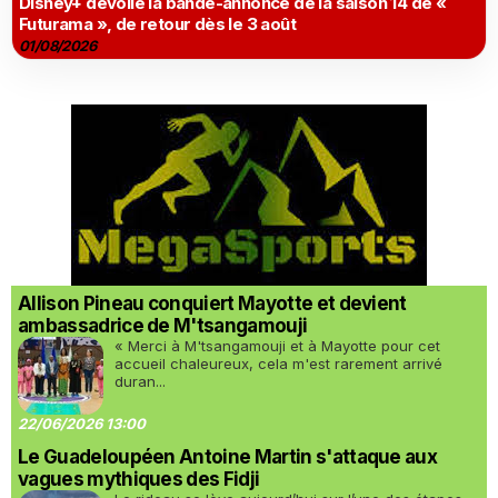
Disney+ dévoile la bande-annonce de la saison 14 de «
Futurama », de retour dès le 3 août
01/08/2026
Allison Pineau conquiert Mayotte et devient
ambassadrice de M'tsangamouji
« Merci à M'tsangamouji et à Mayotte pour cet
accueil chaleureux, cela m'est rarement arrivé
duran...
22/06/2026 13:00
Le Guadeloupéen Antoine Martin s'attaque aux
vagues mythiques des Fidji