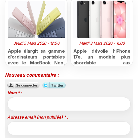
Jeudi 5 Mars 2026 - 12:56
Mardi 3 Mars 2026 - 11:03
Apple élargit sa gamme
Apple dévoile l’iPhone
d’ordinateurs portables
17e, un modèle plus
avec le MacBook Neo,
abordable aux
une gamme plus
performances de pointe ​
accessible et les
et un nouvel iPad Air
Nouveau commentaire :
nouveaux Mac Book Air et
dopé à la puce M4
Pro
Nom * :
Adresse email (non publiée) * :