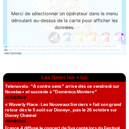
Les News les + lus
Telenovela : "À contre sens" arrive dès ce vendredi sur
Novelas+ et succède à "Doménica Montero"
07/08/2026
« Waverly Place : Les Nouveaux Sorciers » fait son grand
retour dès le 5 août sur Disney+, puis le 26 octobre sur
Disney Channel
05/08/2026
France 4 diffuse le concert de Sya capté lors du Festival