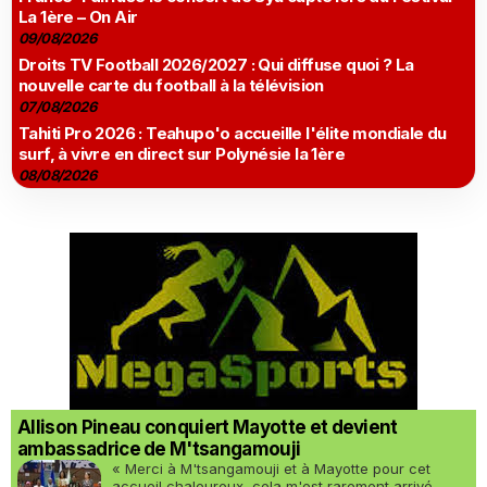
La 1ère – On Air
09/08/2026
Droits TV Football 2026/2027 : Qui diffuse quoi ? La
nouvelle carte du football à la télévision
07/08/2026
Tahiti Pro 2026 : Teahupo'o accueille l'élite mondiale du
surf, à vivre en direct sur Polynésie la 1ère
08/08/2026
Allison Pineau conquiert Mayotte et devient
ambassadrice de M'tsangamouji
« Merci à M'tsangamouji et à Mayotte pour cet
accueil chaleureux, cela m'est rarement arrivé