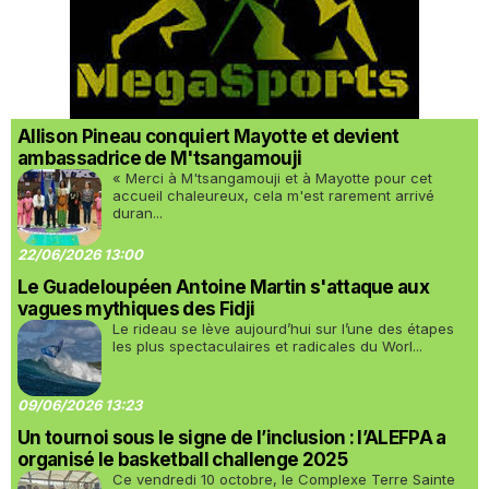
Allison Pineau conquiert Mayotte et devient
ambassadrice de M'tsangamouji
« Merci à M'tsangamouji et à Mayotte pour cet
accueil chaleureux, cela m'est rarement arrivé
duran...
22/06/2026 13:00
Le Guadeloupéen Antoine Martin s'attaque aux
vagues mythiques des Fidji
Le rideau se lève aujourd’hui sur l’une des étapes
les plus spectaculaires et radicales du Worl...
09/06/2026 13:23
Un tournoi sous le signe de l’inclusion : l’ALEFPA a
organisé le basketball challenge 2025
Ce vendredi 10 octobre, le Complexe Terre Sainte