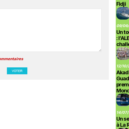
Fidji
09/06/
Un to
: l’A
chal
commentaires
12/10/
Akad
Guad
prem
Monde
14/07/
Un se
à La 