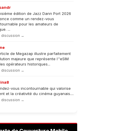
sandr
oisième édition de Jazz Dann Port 2026
nonce comme un rendez-vous
tournable pour les amateurs de
e. ...
la discussion →
ne
rticle de Megazap illustre parfaitement
olution majeure que représente l''eSIM
les opérateurs historiques...
la discussion →
rina8
ndez-vous incontournable qui valorise
lent et la créativité du cinéma guyanais....
la discussion →
arte de Couverture Mobile