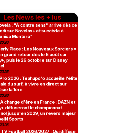
Les News les + lus
vela : "À contre sens" arrive dès ce
edi sur Novelas+ et succède à
nica Montero"
2026
erly Place : Les Nouveaux Sorciers »
on grand retour dès le 5 août sur
+, puis le 26 octobre sur Disney
el
2026
 Pro 2026 : Teahupo'o accueille l'élite
le du surf, à vivre en direct sur
sie la 1ère
2026
A change d'ère en France : DAZN et
y+ diffuseront le championnat
nol jusqu'en 2029, un revers majeur
beIN Sports
2026
 TV Football 2026/2027 : Qui diffuse