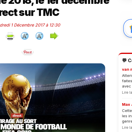
ie 2018, le 1er décembre
irect sur TMC
ndredi 1 Décembre 2017 à 12:30
💬 
van 
Atten
faite
avec 
Lire 
Max 
Cette
les i
genre
Lire 