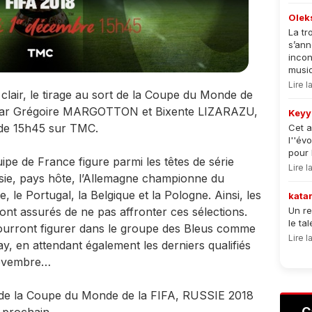
Olek
La tr
s’an
incon
musiqu
Lire 
clair, le tirage au sort de la Coupe du Monde de
 par Grégoire MARGOTTON et Bixente LIZARAZU,
Keyy
 de 15h45 sur TMC.
Cet a
l''év
pour 
uipe de France figure parmi les têtes de série
Lire 
ssie, pays hôte, l’Allemagne championne du
e, le Portugal, la Belgique et la Pologne. Ainsi, les
kata
 assurés de ne pas affronter ces sélections.
Un re
le ta
urront figurer dans le groupe des Bleus comme
Lire 
ay, en attendant également les derniers qualifiés
novembre…
 de la Coupe du Monde de la FIFA, RUSSIE 2018
C