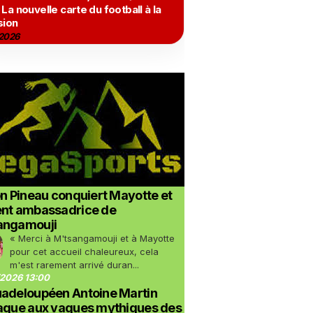
 La nouvelle carte du football à la
sion
2026
on Pineau conquiert Mayotte et
ent ambassadrice de
angamouji
« Merci à M'tsangamouji et à Mayotte
pour cet accueil chaleureux, cela
m'est rarement arrivé duran...
2026 13:00
uadeloupéen Antoine Martin
taque aux vagues mythiques des