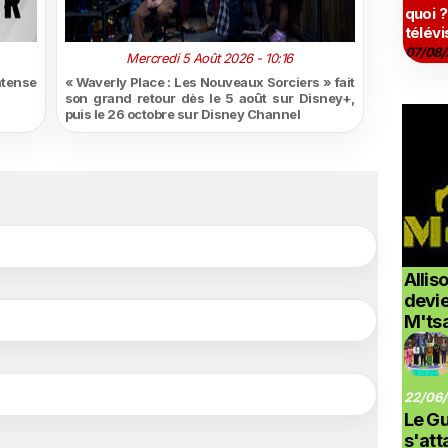
quoi ?
télévi
07/08/
Mercredi 5 Août 2026 - 10:16
ntense
« Waverly Place : Les Nouveaux Sorciers » fait
son grand retour dès le 5 août sur Disney+,
puis le 26 octobre sur Disney Channel
Allis
devi
M'ts
22/06/
Le G
s'at