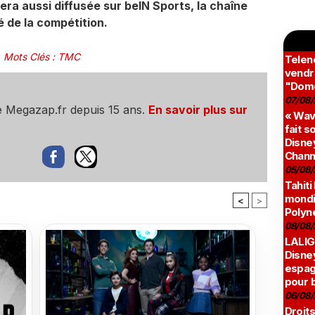
era aussi diffusée sur beIN Sports, la chaîne
té de la compétition.
Mots Clés
:
TMC
Teleno
vendr
"Domé
07/08/
e Megazap.fr depuis 15 ans.
En savoir plus sur
« Wav
fait s
Disney
Chann
05/08/
Tahiti
mondia
<
>
Polyné
08/08/
LALIG
Disne
espag
pour 
06/08/
Droits