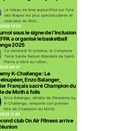
Le rideau se lève aujourd’hui sur l’une
des étapes les plus spectaculaires et
radicales du Worl...
2026 13:23
urnoi sous le signe de l’inclusion
LEFPA a organisé le basketball
lenge 2025
Ce vendredi 10 octobre, le Complexe
Terre Sainte Nelson Mandela de Saint-
Pierre a vibré au rythm...
2025 09:37
emy K-Challenge : Le
eloupéen, Enzo Balanger,
ier Français sacré Champion du
 de Moth à foils
Enzo Balanger, athlète de l’Akademy by
K-Challenge, remporte son premier
titre de Champion du Mond...
2025 11:30
cond club On Air Fitness arrive
Réunion