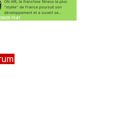
ON AIR, la franchise fitness la plus
“stylée” de France poursuit son
développement et a ouvert se...
2025 11:41
rum