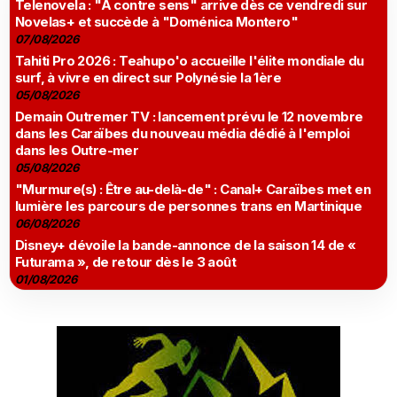
Telenovela : "À contre sens" arrive dès ce vendredi sur
Novelas+ et succède à "Doménica Montero"
07/08/2026
Tahiti Pro 2026 : Teahupo'o accueille l'élite mondiale du
surf, à vivre en direct sur Polynésie la 1ère
05/08/2026
Demain Outremer TV : lancement prévu le 12 novembre
dans les Caraïbes du nouveau média dédié à l'emploi
dans les Outre-mer
05/08/2026
"Murmure(s) : Être au-delà-de" : Canal+ Caraïbes met en
lumière les parcours de personnes trans en Martinique
06/08/2026
Disney+ dévoile la bande-annonce de la saison 14 de «
Futurama », de retour dès le 3 août
01/08/2026