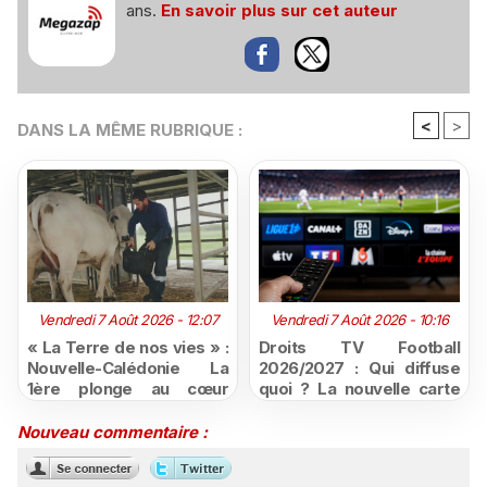
ans.
En savoir plus sur cet auteur
<
>
DANS LA MÊME RUBRIQUE :
Vendredi 7 Août 2026 - 12:07
Vendredi 7 Août 2026 - 10:16
« La Terre de nos vies » :
Droits TV Football
Nouvelle-Calédonie La
2026/2027 : Qui diffuse
1ère plonge au cœur
quoi ? La nouvelle carte
d'une ruralité en pleine
du football à la télévision
mutation
Nouveau commentaire :