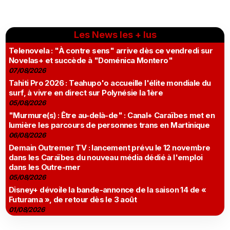
Les News les + lus
Telenovela : "À contre sens" arrive dès ce vendredi sur
Novelas+ et succède à "Doménica Montero"
07/08/2026
Tahiti Pro 2026 : Teahupo'o accueille l'élite mondiale du
surf, à vivre en direct sur Polynésie la 1ère
05/08/2026
"Murmure(s) : Être au-delà-de" : Canal+ Caraïbes met en
lumière les parcours de personnes trans en Martinique
06/08/2026
Demain Outremer TV : lancement prévu le 12 novembre
dans les Caraïbes du nouveau média dédié à l'emploi
dans les Outre-mer
05/08/2026
Disney+ dévoile la bande-annonce de la saison 14 de «
Futurama », de retour dès le 3 août
01/08/2026