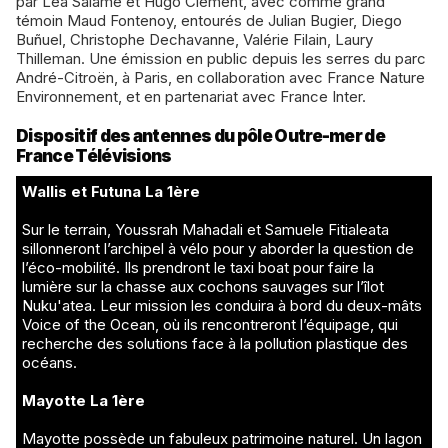
par Léa Salamé et Hugo Clément, avec comme grand
témoin Maud Fontenoy, entourés de Julian Bugier, Diego
Buñuel, Christophe Dechavanne, Valérie Filain, Laury
Thilleman. Une émission en public depuis les serres du parc
André-Citroën, à Paris, en collaboration avec France Nature
Environnement, et en partenariat avec France Inter.
Dispositif des antennes du pôle Outre-mer de
France Télévisions
Wallis et Futuna La 1ère
Sur le terrain, Youssrah Mahadali et Samuele Fitialeata
sillonneront l’archipel à vélo pour y aborder la question de
l’éco-mobilité. Ils prendront le taxi boat pour faire la
lumière sur la chasse aux cochons sauvages sur l’îlot
Nuku'atea. Leur mission les conduira à bord du deux-mâts
Voice of the Ocean, où ils rencontreront l’équipage, qui
recherche des solutions face à la pollution plastique des
océans.
Mayotte La 1ère
Mayotte possède un fabuleux patrimoine naturel. Un lagon