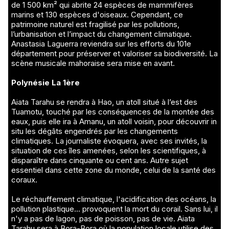
de 1 500 km² qui abrite 24 espèces de mammifères
marins et 130 espèces d'oiseaux. Cependant, ce
patrimoine naturel est fragilisé par les pollutions,
l’urbanisation et l’impact du changement climatique.
Anastasia Laguerra reviendra sur les efforts du 101e
département pour préserver et valoriser sa biodiversité. La
scène musicale mahoraise sera mise en avant.
Polynésie La 1ère
Aiata Tarahu se rendra à Hao, un atoll situé à l’est des
Tuamotu, touché par les conséquences de la montée des
eaux, puis elle ira à Amanu, un atoll voisin, pour découvrir in
situ les dégâts engendrés par les changements
climatiques. La journaliste évoquera, avec ses invités, la
situation de ces îles amenées, selon les scientifiques, à
disparaître dans cinquante ou cent ans. Autre sujet
essentiel dans cette zone du monde, celui de la santé des
coraux.
Le réchauffement climatique, l'acidification des océans, la
pollution plastique... provoquent la mort du corail. Sans lui, il
n'y a pas de lagon, pas de poisson, pas de vie. Aiata
Tarahu sera à Bora-Bora où la population locale utilise des