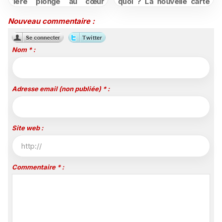
1ère plonge au cœur
quoi ? La nouvelle carte
d'une ruralité en pleine
du football à la télévision
mutation
Nouveau commentaire :
Nom * :
Adresse email (non publiée) * :
Site web :
Commentaire * :