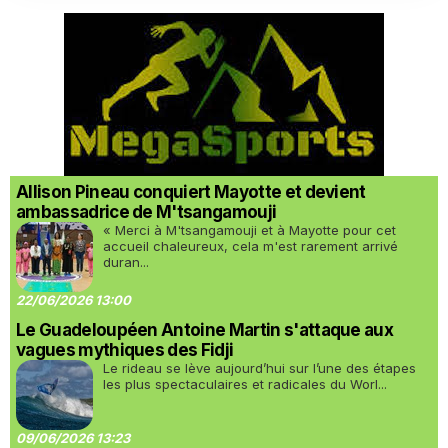
Allison Pineau conquiert Mayotte et devient
ambassadrice de M'tsangamouji
« Merci à M'tsangamouji et à Mayotte pour cet
accueil chaleureux, cela m'est rarement arrivé
duran...
22/06/2026 13:00
Le Guadeloupéen Antoine Martin s'attaque aux
vagues mythiques des Fidji
Le rideau se lève aujourd’hui sur l’une des étapes
les plus spectaculaires et radicales du Worl...
09/06/2026 13:23