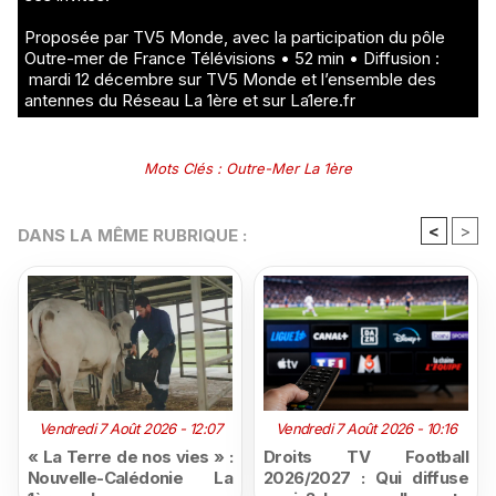
Proposée par TV5 Monde, avec la participation du pôle
Outre-mer de France Télévisions • 52 min • Diffusion :
mardi 12 décembre sur TV5 Monde et l’ensemble des
antennes du Réseau La 1ère et sur La1ere.fr
Mots Clés
:
Outre-Mer La 1ère
<
>
DANS LA MÊME RUBRIQUE :
Vendredi 7 Août 2026 - 12:07
Vendredi 7 Août 2026 - 10:16
« La Terre de nos vies » :
Droits TV Football
Nouvelle-Calédonie La
2026/2027 : Qui diffuse