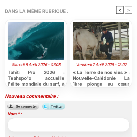
<
>
DANS LA MÊME RUBRIQUE :
Samedi 8 Août 2026 - 07:08
Vendredi 7 Août 2026 - 12:07
Tahiti Pro 2026 :
« La Terre de nos vies » :
Teahupo'o accueille
Nouvelle-Calédonie La
l'élite mondiale du surf, à
1ère plonge au cœur
vivre en direct sur
d'une ruralité en pleine
Polynésie la 1ère
mutation
Nouveau commentaire :
Nom * :