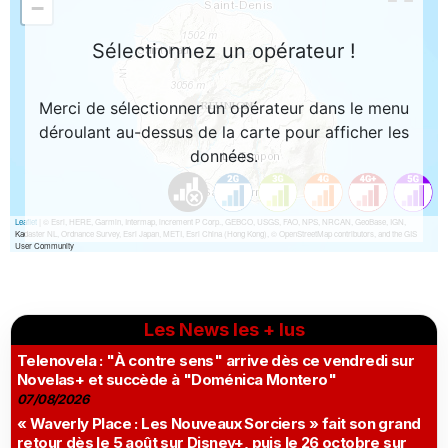
Les News les + lus
Telenovela : "À contre sens" arrive dès ce vendredi sur
Novelas+ et succède à "Doménica Montero"
07/08/2026
« Waverly Place : Les Nouveaux Sorciers » fait son grand
retour dès le 5 août sur Disney+, puis le 26 octobre sur