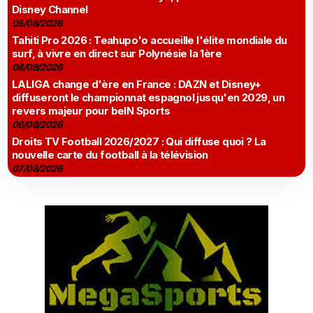
Disney Channel
05/08/2026
Tahiti Pro 2026 : Teahupo'o accueille l'élite mondiale du
surf, à vivre en direct sur Polynésie la 1ère
08/08/2026
LALIGA change d'ère en France : DAZN et Disney+
diffuseront le championnat espagnol jusqu'en 2029, un
revers majeur pour beIN Sports
06/08/2026
Droits TV Football 2026/2027 : Qui diffuse quoi ? La
nouvelle carte du football à la télévision
07/08/2026