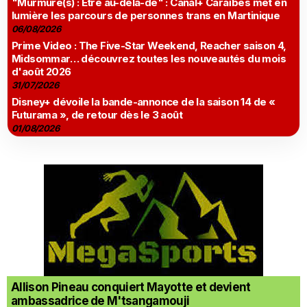
"Murmure(s) : Être au-delà-de" : Canal+ Caraïbes met en
lumière les parcours de personnes trans en Martinique
06/08/2026
Prime Video : The Five-Star Weekend, Reacher saison 4,
Midsommar… découvrez toutes les nouveautés du mois
d'août 2026
31/07/2026
Disney+ dévoile la bande-annonce de la saison 14 de «
Futurama », de retour dès le 3 août
01/08/2026
Allison Pineau conquiert Mayotte et devient
ambassadrice de M'tsangamouji