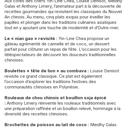
Aux côtés des chefs Yin-Line Chea, Louise Denisot, Meidhy
Galas et Anthony Limery, l’animateur part à la découverte de
recettes gourmandes qui revisitent les classiques du Nouvel
An chinois. Au menu, cinq plats exquis pour éveiller les
papilles et plonger dans les traditions culinaires asiatiques
tout en y ajoutant une touche de modernité et d’Outre-mer.
Le « nian gao » revisité
: Yin-Line Chea propose un
gâteau agrémenté de cannelle et de coco, un dessert
parfait pour clôturer un repas de fête. L’occasion pour les
téléspectateurs de découvrir les douceurs traditionnelles
chinoises.
Boulettes « tête de lion » au combava :
Louise Denisot
revisite ce grand classique. Ce plat est également
l’occasion d’explorer les traditions festives des
communautés chinoises en Polynésie.
Rouleaux de chou chinois et bouillon soja épicé
:
Anthony Limery réinvente les rouleaux traditionnels avec
une préparation raffinée et un bouillon relevé, hommage à la
diversité des recettes chinoises.
Brochettes de poisson au lait de coco
: Meidhy Galas