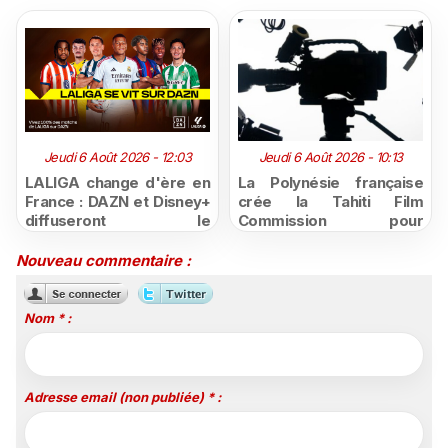
Jeudi 6 Août 2026 - 12:03
Jeudi 6 Août 2026 - 10:13
LALIGA change d'ère en
La Polynésie française
France : DAZN et Disney+
crée la Tahiti Film
diffuseront le
Commission pour
championnat espagnol
structurer et promouvoir
jusqu'en 2029, un revers
sa filière audiovisuelle
Nouveau commentaire :
majeur pour beIN Sports
Nom * :
Adresse email (non publiée) * :