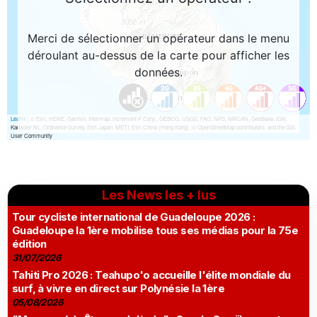
Les News les + lus
Tour cycliste international de Guadeloupe 2026 :
Guadeloupe la 1ère mobilise tous ses médias pour la 75e
édition
31/07/2026
Tahiti Pro 2026 : Teahupo'o accueille l'élite mondiale du
surf, à vivre en direct sur Polynésie la 1ère
05/08/2026