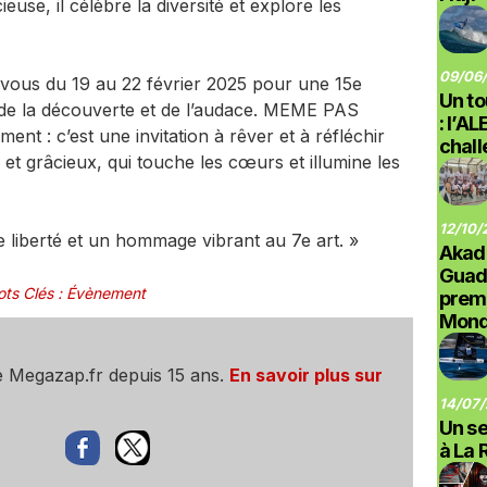
se, il célèbre la diversité et explore les
09/06/
-vous du 19 au 22 février 2025 pour une 15e
Un to
, de la découverte et de l’audace. MEME PAS
: l’A
nt : c’est une invitation à rêver et à réfléchir
chal
t grâcieux, qui touche les cœurs et illumine les
12/10/
liberté et un hommage vibrant au 7e art. »
Akad
Guad
ts Clés
:
Évènement
prem
Monde
e Megazap.fr depuis 15 ans.
En savoir plus sur
14/07/
Un se
à La 