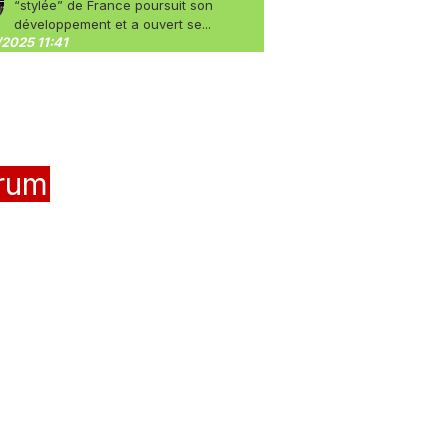
“stylée” de France poursuit son
développement et a ouvert se...
2025 11:41
rum