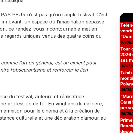
fantastique.
E PAS PEUR n’est pas qu’un simple festival. C’est
 innovant, un espace où l’imagination dépasse
Teleno
ation, ce rendez-vous incontournable met en
vendr
es regards uniques venus des quatre coins du
"Domé
07/08/
Tour c
2026 :
ses m
comme l’art en général, est un ciment pour
31/07/
ontre l’obscurantisme et renforcer le lien
Tahiti
mondia
Polyné
05/08/
ice du festival, auteure et réalisatrice
"Murmu
Caraï
 profession de foi. En vingt ans de carrière,
perso
on ambition pour le cinéma et à la création de
06/08/
ance culturelle et une déclaration d’amour au
Prime
Reach
décou