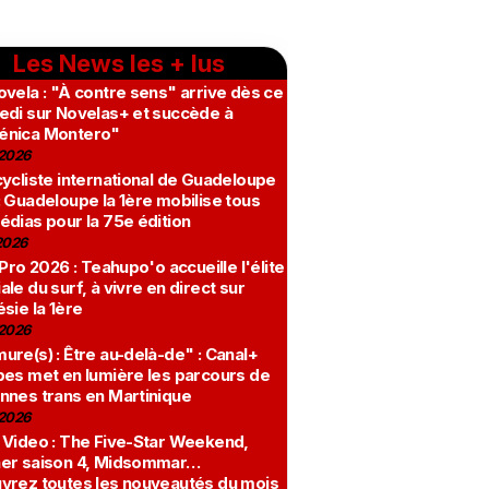
Les News les + lus
vela : "À contre sens" arrive dès ce
edi sur Novelas+ et succède à
nica Montero"
2026
ycliste international de Guadeloupe
 Guadeloupe la 1ère mobilise tous
édias pour la 75e édition
2026
 Pro 2026 : Teahupo'o accueille l'élite
le du surf, à vivre en direct sur
sie la 1ère
2026
re(s) : Être au-delà-de" : Canal+
bes met en lumière les parcours de
nnes trans en Martinique
2026
 Video : The Five-Star Weekend,
er saison 4, Midsommar…
vrez toutes les nouveautés du mois