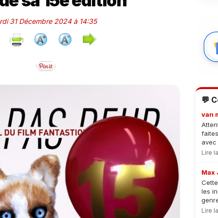
 de sa 15e édition
ardi 31 Décembre 2024 à 14:35
💬 
van 
Atten
faite
avec 
Lire 
Max 
Cette
les i
genre
Lire 