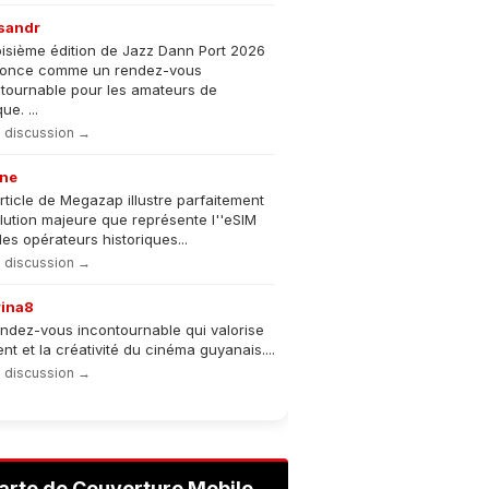
sandr
oisième édition de Jazz Dann Port 2026
nonce comme un rendez-vous
tournable pour les amateurs de
e. ...
la discussion →
ne
rticle de Megazap illustre parfaitement
olution majeure que représente l''eSIM
les opérateurs historiques...
la discussion →
rina8
ndez-vous incontournable qui valorise
lent et la créativité du cinéma guyanais....
la discussion →
arte de Couverture Mobile