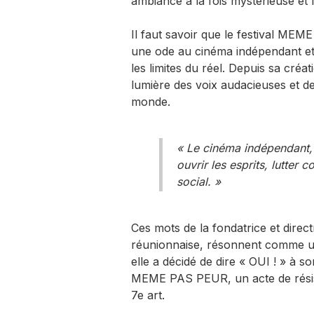
ambiance à la fois mystérieuse et 
Il faut savoir que le festival MEM
une ode au cinéma indépendant et
les limites du réel. Depuis sa cré
lumière des voix audacieuses et d
monde.
« Le cinéma indépendant, 
ouvrir les esprits, lutter c
social. »
Ces mots de la fondatrice et directr
réunionnaise, résonnent comme une
elle a décidé de dire « OUI ! » à s
MEME PAS PEUR, un acte de résist
7e art.