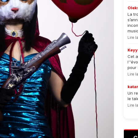
Olek
La tr
s’an
incon
musiqu
Lire 
Keyy
Cet a
l''év
pour 
Lire 
kata
Un re
le ta
Lire 
C