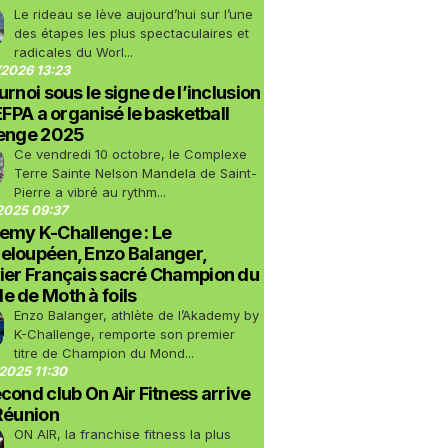
Le rideau se lève aujourd’hui sur l’une
des étapes les plus spectaculaires et
radicales du Worl...
2026 13:23
urnoi sous le signe de l’inclusion
LEFPA a organisé le basketball
lenge 2025
Ce vendredi 10 octobre, le Complexe
Terre Sainte Nelson Mandela de Saint-
Pierre a vibré au rythm...
2025 09:37
emy K-Challenge : Le
eloupéen, Enzo Balanger,
ier Français sacré Champion du
 de Moth à foils
Enzo Balanger, athlète de l’Akademy by
K-Challenge, remporte son premier
titre de Champion du Mond...
2025 11:30
cond club On Air Fitness arrive
Réunion
ON AIR, la franchise fitness la plus