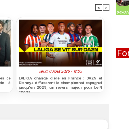
<
>
04/07/
Fo
Jeudi 6 Août 2026 - 12:03
dès ce
LALIGA change d'ère en France : DAZN et
ède à
Disney+ diffuseront le championnat espagnol
jusqu'en 2029, un revers majeur pour beIN
Sports