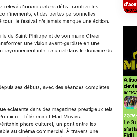
d'aoû
elevé d’innombrables défis : contraintes
31/07/
confinements, et des pertes personnelles
out, le festival n’a jamais manqué une édition.
ille de Saint-Philippe et de son maire Olivier
transformer une vision avant-gardiste en une
e un rayonnement international dans le domaine du
Allis
devi
s depuis ses débuts, avec des séances complètes
M'ts
qu
e éclatante dans des magazines prestigieux tels
22/06/
Première, Télérama et Mad Movies.
Le G
table phare culturel, un pont entre les
s'at
nsable au cinéma commercial. À travers une
Fidji