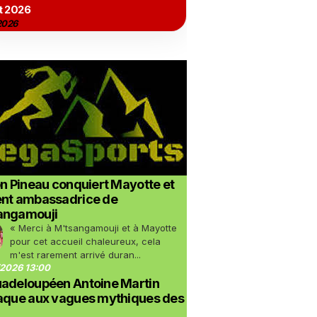
t 2026
2026
on Pineau conquiert Mayotte et
ent ambassadrice de
angamouji
« Merci à M'tsangamouji et à Mayotte
pour cet accueil chaleureux, cela
m'est rarement arrivé duran...
2026 13:00
uadeloupéen Antoine Martin
taque aux vagues mythiques des