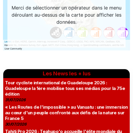
Les News les + lus
Tour cycliste international de Guadeloupe 2026 :
Guadeloupe la 1ère mobilise tous ses médias pour la 75e
édition
31/07/2026
« Les Routes de l'impossible » au Vanuatu : une immersion
au cœur d'un peuple confronté aux défis de la nature sur
France 5
30/07/2026
Tahiti Pro 2026 : Teahupo'o accueille l'élite mondiale du