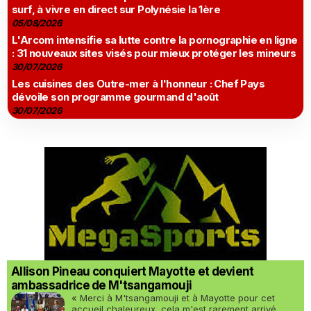
surf, à vivre en direct sur Polynésie la 1ère
05/08/2026
L'Arcom intensifie sa lutte contre la pornographie en ligne
: 31 nouveaux sites visés pour mieux protéger les mineurs
30/07/2026
Les cuisines des Outre-mer à l'honneur : Chef Pays
dévoile son programme gourmand d'août
30/07/2026
Allison Pineau conquiert Mayotte et devient
ambassadrice de M'tsangamouji
« Merci à M'tsangamouji et à Mayotte pour cet
accueil chaleureux, cela m'est rarement arrivé