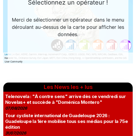
Les News les + lus
Telenovela : "À contre sens" arrive dès ce vendredi sur
Novelas+ et succède à "Doménica Montero"
07/08/2026
Tour cycliste international de Guadeloupe 2026 :
Guadeloupe la 1ère mobilise tous ses médias pour la 75e
édition
31/07/2026