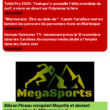
Tahiti Pro 2026 : Teahupo'o accueille l'élite mondiale du
surf, à vivre en direct sur Polynésie la 1ère
05/08/2026
"Murmure(s) : Être au-delà-de" : Canal+ Caraïbes met en
lumière les parcours de personnes trans en Martinique
06/08/2026
Demain Outremer TV : lancement prévu le 12 novembre
dans les Caraïbes du nouveau média dédié à l'emploi
dans les Outre-mer
05/08/2026
Allison Pineau conquiert Mayotte et devient