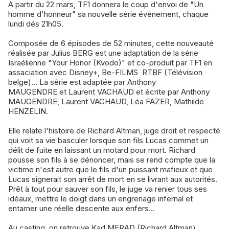
A partir du 22 mars, TF1 donnera le coup d'envoi de "Un
homme d'honneur" sa nouvelle série évènement, chaque
lundi dés 21h05.
Composée de 6 épisodes de 52 minutes, cette nouveauté
réalisée par Julius BERG est une adaptation de la série
Israélienne "Your Honor (Kvodo)" et co-produit par TF1 en
assaciation avec Disney+, Be-FILMS RTBF (Télévision
belge)... La série est adaptée par Anthony
MAUGENDRE et Laurent VACHAUD et écrite par Anthony
MAUGENDRE, Laurent VACHAUD, Léa FAZER, Mathilde
HENZELIN.
Elle relate l'histoire de Richard Altman, juge droit et respecté
qui voit sa vie basculer lorsque son fils Lucas commet un
délit de fuite en laissant un motard pour mort. Richard
pousse son fils à se dénoncer, mais se rend compte que la
victime n'est autre que le fils d'un puissant mafieux et que
Lucas signerait son arrêt de mort en se livrant aux autorités.
Prêt à tout pour sauver son fils, le juge va renier tous ses
idéaux, mettre le doigt dans un engrenage infernal et
entamer une réelle descente aux enfers...
Au casting, on retrouve Kad MERAD (Richard Altman),