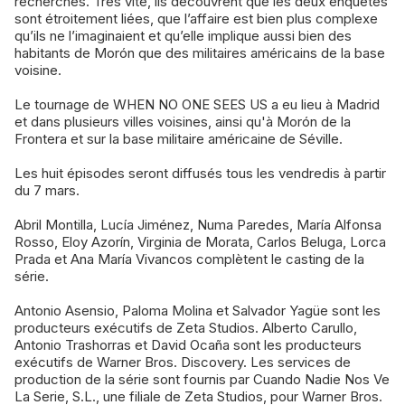
recherches. Très vite, ils découvrent que les deux enquêtes
sont étroitement liées, que l’affaire est bien plus complexe
qu’ils ne l’imaginaient et qu’elle implique aussi bien des
habitants de Morón que des militaires américains de la base
voisine.
Le tournage de WHEN NO ONE SEES US a eu lieu à Madrid
et dans plusieurs villes voisines, ainsi qu'à Morón de la
Frontera et sur la base militaire américaine de Séville.
Les huit épisodes seront diffusés tous les vendredis à partir
du 7 mars.
Abril Montilla, Lucía Jiménez, Numa Paredes, María Alfonsa
Rosso, Eloy Azorín, Virginia de Morata, Carlos Beluga, Lorca
Prada et Ana María Vivancos complètent le casting de la
série.
Antonio Asensio, Paloma Molina et Salvador Yagüe sont les
producteurs exécutifs de Zeta Studios. Alberto Carullo,
Antonio Trashorras et David Ocaña sont les producteurs
exécutifs de Warner Bros. Discovery. Les services de
production de la série sont fournis par Cuando Nadie Nos Ve
La Serie, S.L., une filiale de Zeta Studios, pour Warner Bros.