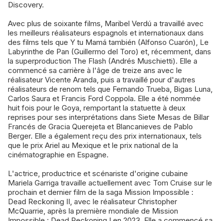
Discovery.
Avec plus de soixante films, Maribel Verdú a travaillé avec
les meilleurs réalisateurs espagnols et internationaux dans
des films tels que Y tu Mamá también (Alfonso Cuarón), Le
Labyrinthe de Pan (Guillermo del Toro) et, récemment, dans
la superproduction The Flash (Andrés Muschietti). Elle a
commencé sa carrière à l'âge de treize ans avec le
réalisateur Vicente Aranda, puis a travaillé pour d'autres
réalisateurs de renom tels que Fernando Trueba, Bigas Luna,
Carlos Saura et Francis Ford Coppola. Elle a été nommée
huit fois pour le Goya, remportant la statuette à deux
reprises pour ses interprétations dans Siete Mesas de Billar
Francés de Gracia Querejeta et Blancanieves de Pablo
Berger. Elle a également reçu des prix internationaux, tels
que le prix Ariel au Mexique et le prix national de la
cinématographie en Espagne.
L'actrice, productrice et scénariste d'origine cubaine
Mariela Garriga travaille actuellement avec Tom Cruise sur le
prochain et dernier film de la saga Mission Impossible :
Dead Reckoning II, avec le réalisateur Christopher
McQuarrie, après la première mondiale de Mission
Impossible : Dead Reckoning I en 2023. Elle a commencé sa