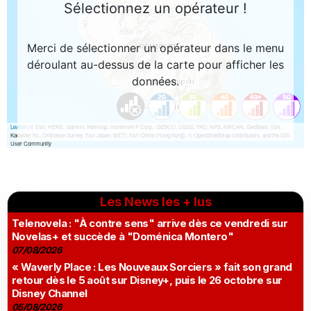
Les News les + lus
Telenovela : "À contre sens" arrive dès ce vendredi sur
Novelas+ et succède à "Doménica Montero"
07/08/2026
« Waverly Place : Les Nouveaux Sorciers » fait son grand
retour dès le 5 août sur Disney+, puis le 26 octobre sur
Disney Channel
05/08/2026