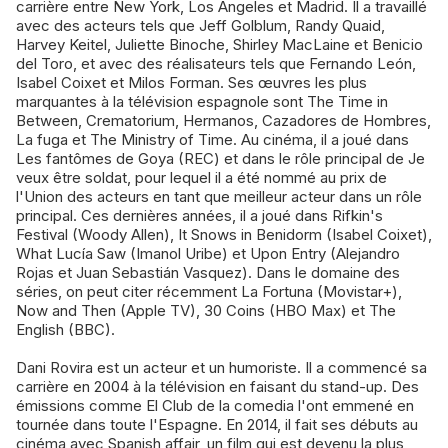
carrière entre New York, Los Angeles et Madrid. Il a travaillé
avec des acteurs tels que Jeff Golblum, Randy Quaid,
Harvey Keitel, Juliette Binoche, Shirley MacLaine et Benicio
del Toro, et avec des réalisateurs tels que Fernando León,
Isabel Coixet et Milos Forman. Ses œuvres les plus
marquantes à la télévision espagnole sont The Time in
Between, Crematorium, Hermanos, Cazadores de Hombres,
La fuga et The Ministry of Time. Au cinéma, il a joué dans
Les fantômes de Goya (REC) et dans le rôle principal de Je
veux être soldat, pour lequel il a été nommé au prix de
l'Union des acteurs en tant que meilleur acteur dans un rôle
principal. Ces dernières années, il a joué dans Rifkin's
Festival (Woody Allen), It Snows in Benidorm (Isabel Coixet),
What Lucía Saw (Imanol Uribe) et Upon Entry (Alejandro
Rojas et Juan Sebastián Vasquez). Dans le domaine des
séries, on peut citer récemment La Fortuna (Movistar+),
Now and Then (Apple TV), 30 Coins (HBO Max) et The
English (BBC).
Dani Rovira est un acteur et un humoriste. Il a commencé sa
carrière en 2004 à la télévision en faisant du stand-up. Des
émissions comme El Club de la comedia l'ont emmené en
tournée dans toute l'Espagne. En 2014, il fait ses débuts au
cinéma avec Spanish affair, un film qui est devenu la plus