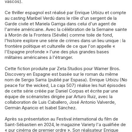
vascos).
Ce thriller espagnol est réalisé par Enrique Urbizu et compte
au casting Maribel Verdú dans le rôle d'un sergent de la
Garde civile et Mariela Garriga dans celui d'un agent de
l'armée américaine. Avec la célébration de la Semaine sainte
à Morón de la Frontera (Séville) comme toile de fond,
l'histoire explore une série de crimes dans un lieu unique : la
frontière politique et culturelle de ce que l'on appelle «
l'Espagne profonde » l'une des plus grandes bases
militaires américaines à l'étranger.
Cette fiction produite par Zeta Studios pour Warner Bros.
Discovery en Espagne est basée sur le roman du même
nom de Sergio Sarria (publié par Espasa). Enrique Urbizu (No
peace for the wicked, La caja 507) réalise les huit épisodes
de cette série créée par Daniel Corpas et écrite par une
équipe de scénaristes dirigée par Arturo Ruiz, avec la
collaboration de Luis Caballero, José Antonio Valverde,
Germán Aparicio et Isabel Sánchez.
Après sa présentation au Festival international du film de
Saint-Sébastien en 2024, le magazine Variety l'a qualifiée de
« pur cinéma de premier ordre ». Son réalisateur Enrique