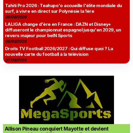
Tahiti Pro 2026 : Teahupo'o accueille l'élite mondiale du
surf, à vivre en direct sur Polynésie la 1ère
08/08/2026
LALIGA change d'ère en France : DAZN et Disney+
diffuseront le championnat espagnol jusqu'en 2029, un
revers majeur pour beIN Sports
06/08/2026
Droits TV Football 2026/2027 : Qui diffuse quoi ? La
nouvelle carte du football à la télévision
07/08/2026
Allison Pineau conquiert Mayotte et devient