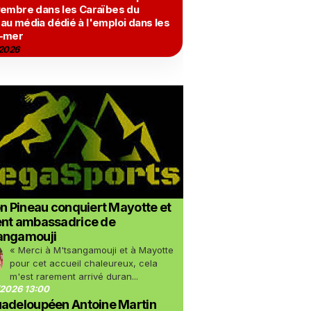
vembre dans les Caraïbes du
au média dédié à l'emploi dans les
-mer
2026
on Pineau conquiert Mayotte et
ent ambassadrice de
angamouji
« Merci à M'tsangamouji et à Mayotte
pour cet accueil chaleureux, cela
m'est rarement arrivé duran...
2026 13:00
uadeloupéen Antoine Martin