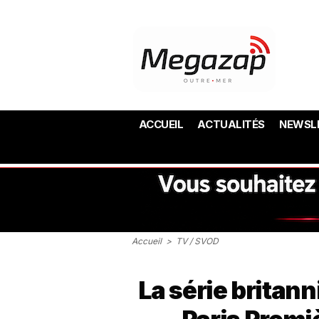
ACCUEIL
ACTUALITÉS
NEWSL
Accueil
>
TV / SVOD
La série britan