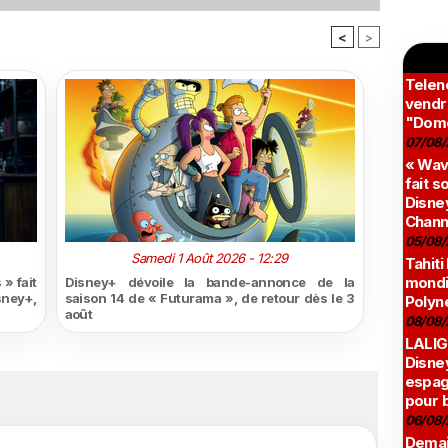
<
>
Teleno
vendr
"Domé
07/08/
« Wav
fait s
Disney
Chann
05/08/
Samedi 1 Août 2026 - 12:29
Tahiti
mondia
» fait
Disney+ dévoile la bande-annonce de la
sney+,
saison 14 de « Futurama », de retour dès le 3
Polyné
août
08/08/
LALIG
Disne
espag
pour 
06/08/
Demai