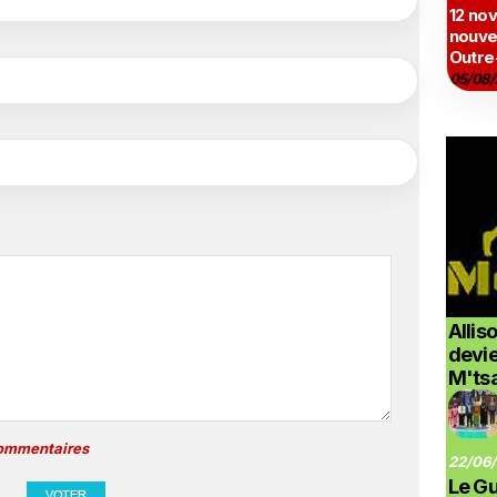
12 no
nouve
Outre
05/08/
Allis
devi
M'ts
commentaires
22/06/
Le G