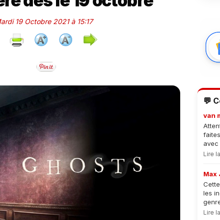
re dés le 19 octobre
Mardi 19 Octobre 2021 à 15:17
💬 
van 
Atten
faite
avec 
Lire 
Max 
Cette
les i
genre
Lire 