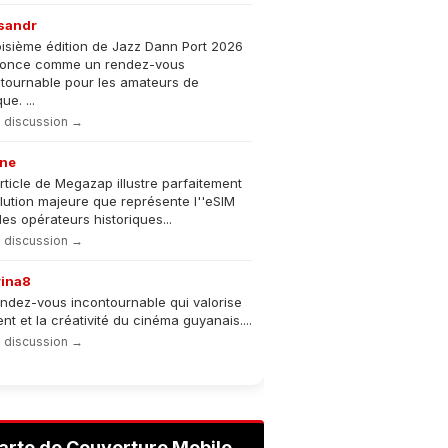
sandr
oisième édition de Jazz Dann Port 2026
nonce comme un rendez-vous
tournable pour les amateurs de
e. ...
la discussion →
ne
rticle de Megazap illustre parfaitement
olution majeure que représente l''eSIM
les opérateurs historiques...
la discussion →
rina8
ndez-vous incontournable qui valorise
lent et la créativité du cinéma guyanais....
la discussion →
arte de Couverture Mobile