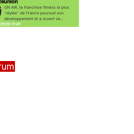
Réunion
ON AIR, la franchise fitness la plus
“stylée” de France poursuit son
développement et a ouvert se...
2025 11:41
rum