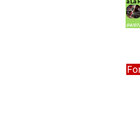
à La 
04/07/
Fo