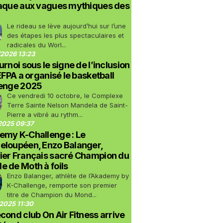
taque aux vagues mythiques des
Le rideau se lève aujourd’hui sur l’une
des étapes les plus spectaculaires et
radicales du Worl...
2026 13:23
urnoi sous le signe de l’inclusion
LEFPA a organisé le basketball
lenge 2025
Ce vendredi 10 octobre, le Complexe
Terre Sainte Nelson Mandela de Saint-
Pierre a vibré au rythm...
2025 09:37
emy K-Challenge : Le
eloupéen, Enzo Balanger,
ier Français sacré Champion du
 de Moth à foils
Enzo Balanger, athlète de l’Akademy by
K-Challenge, remporte son premier
titre de Champion du Mond...
2025 11:30
cond club On Air Fitness arrive