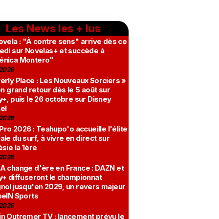
Les News les + lus
vela : "À contre sens" arrive dès ce
edi sur Novelas+ et succède à
nica Montero"
2026
erly Place : Les Nouveaux Sorciers »
on grand retour dès le 5 août sur
+, puis le 26 octobre sur Disney
el
2026
 Pro 2026 : Teahupo'o accueille l'élite
le du surf, à vivre en direct sur
sie la 1ère
2026
A change d'ère en France : DAZN et
y+ diffuseront le championnat
nol jusqu'en 2029, un revers majeur
beIN Sports
2026
n Outremer TV : lancement prévu le