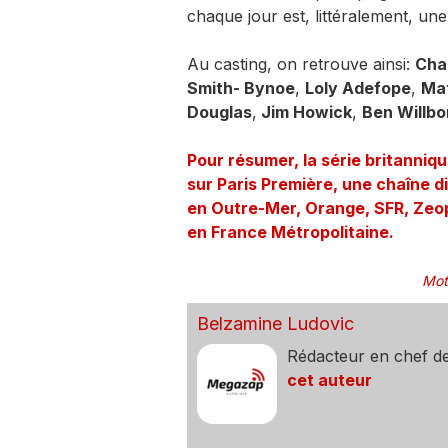
chaque jour est, littéralement, une
Au casting, on retrouve ainsi:
Char
Smith- Bynoe
,
Loly Adefope
,
Ma
Douglas
,
Jim Howick
,
Ben Willb
Pour résumer, la série britanniq
sur Paris Première, une chaîne d
en Outre-Mer, Orange, SFR, Zeop
en France Métropolitaine.
Mot
Belzamine Ludovic
Rédacteur en chef d
cet auteur