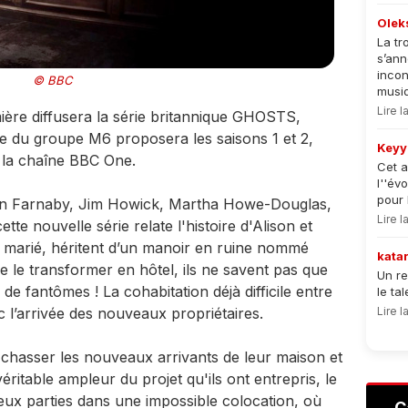
Olek
La tr
s’an
incon
© BBC
musiqu
Lire 
ière diffusera la série britannique GHOSTS,
e du groupe M6 proposera les saisons 1 et 2,
Keyy
 la chaîne BBC One.
Cet a
l''év
pour 
on Farnaby, Jim Howick, Martha Howe-Douglas,
Lire 
te nouvelle série relate l'histoire d'Alison et
marié, héritent d’un manoir en ruine nommé
kata
de le transformer en hôtel, ils ne savent pas que
Un re
de fantômes ! La cohabitation déjà difficile entre
le ta
l’arrivée des nouveaux propriétaires.
Lire 
 chasser les nouveaux arrivants de leur maison et
́ritable ampleur du projet qu'ils ont entrepris, le
deux parties dans une impossible colocation, où
C