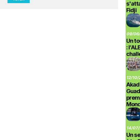
s'at
Fidji
09/06/
Un to
: l’A
chal
12/10/
Akad
Guad
prem
Monde
14/07/
Un se