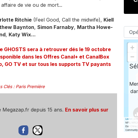
 affaire de vie ou de mort...
lotte Ritchie
(Feel Good, Call the midwife),
Kiell
thew Baynton
,
Simon Farnaby
,
Martha Howe-
ond
,
Katy Wix...
ue GHOSTS sera à retrouver dés le 19 octobre
isponible dans les Offres Canal+ et CanalBox
, GO TV et sur tous les supports TV payants
s Clés
:
Paris Première
e Megazap.fr depuis 15 ans.
En savoir plus sur