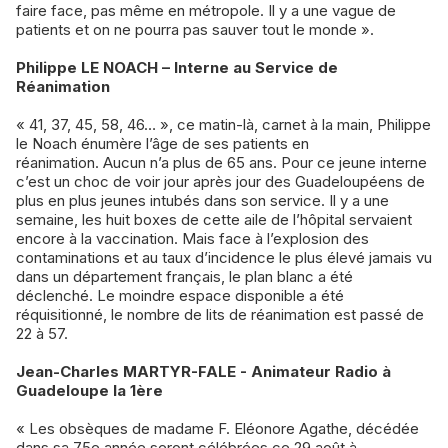
faire face, pas même en métropole. Il y a une vague de
patients et on ne pourra pas sauver tout le monde ».
Philippe LE NOACH – Interne au Service de
Réanimation
« 41, 37, 45, 58, 46… », ce matin-là, carnet à la main, Philippe
le Noach énumère l’âge de ses patients en
réanimation. Aucun n’a plus de 65 ans. Pour ce jeune interne
c’est un choc de voir jour après jour des Guadeloupéens de
plus en plus jeunes intubés dans son service. Il y a une
semaine, les huit boxes de cette aile de l’hôpital servaient
encore à la vaccination. Mais face à l’explosion des
contaminations et au taux d’incidence le plus élevé jamais vu
dans un département français, le plan blanc a été
déclenché. Le moindre espace disponible a été
réquisitionné, le nombre de lits de réanimation est passé de
22 à 57.
Jean-Charles MARTYR-FALE - Animateur Radio à
Guadeloupe la 1ère
« Les obsèques de madame F. Eléonore Agathe, décédée
dans sa 75e année seront célébrées ce 29 août à