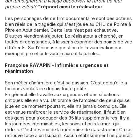
qui témoigneront à visage découvert le feront de leur
propre volonté"
répond ainsi le réalisateur.
Les personnages de ce film documentaire sont des acteurs
bien réels de la tragédie qui s'est jouée au CHU de Pointe à
Pitre en Aout dernier. Cette liste n’est pas exhaustive.
D’autres viendront s’ajouter. Le réalisateur a cherché, en
toutes circonstances, à laisser s’exprimer des points de vue
différents. Sur l’épineuse question de la vaccination par
exemple, pro et anti-vaccin auront la parole…
Françoise RAYAPIN - Infirmière urgences et
réanimation
Son métier d’infirmière c’est sa passion. C’est ce qu’elle a
toujours voulu faire depuis toute petite.
En général elle travaille aux urgences et des situations
critiques elle en a vu. Un drame de l’ampleur de celui qui se
joue en ce moment pourtant, elle n’a jamais connu ça. Elle
est venue renforcer le service de réanimation. Il faut bien
des gens pour s’occuper des 35 lits supplémentaires. Il y a
les journées interminables, les soins et puis la mort qui
rôde. « C’est devenu de la médecine de catastrophe. On se
retrouve face à un tsunami. Aucun établissement ne pourrait