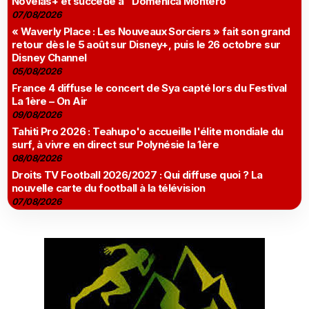
Novelas+ et succède à "Doménica Montero"
07/08/2026
« Waverly Place : Les Nouveaux Sorciers » fait son grand
retour dès le 5 août sur Disney+, puis le 26 octobre sur
Disney Channel
05/08/2026
France 4 diffuse le concert de Sya capté lors du Festival
La 1ère – On Air
09/08/2026
Tahiti Pro 2026 : Teahupo'o accueille l'élite mondiale du
surf, à vivre en direct sur Polynésie la 1ère
08/08/2026
Droits TV Football 2026/2027 : Qui diffuse quoi ? La
nouvelle carte du football à la télévision
07/08/2026