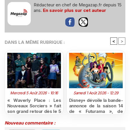
Rédacteur en chef de Megazap.fr depuis 15
ans.
En savoir plus sur cet auteur
<
>
DANS LA MÊME RUBRIQUE :
Mercredi 5 Août 2026 - 10:16
Samedi 1 Août 2026 - 12:29
« Waverly Place : Les
Disney+ dévoile la bande-
Nouveaux Sorciers » fait
annonce de la saison 14
son grand retour dès le 5
de « Futurama », de
août sur Disney+, puis le
retour dès le 3 août
26 octobre sur Disney
Nouveau commentaire :
Channel