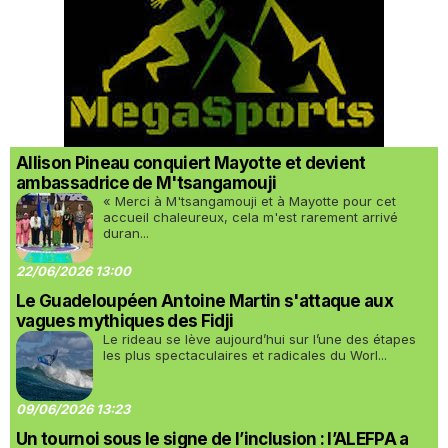
Allison Pineau conquiert Mayotte et devient
ambassadrice de M'tsangamouji
« Merci à M'tsangamouji et à Mayotte pour cet
accueil chaleureux, cela m'est rarement arrivé
duran...
22/06/2026 13:00
Le Guadeloupéen Antoine Martin s'attaque aux
vagues mythiques des Fidji
Le rideau se lève aujourd’hui sur l’une des étapes
les plus spectaculaires et radicales du Worl...
09/06/2026 13:23
Un tournoi sous le signe de l’inclusion : l’ALEFPA a