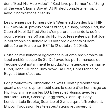
dont "Best Hip Hop video", "Best Live performer" et "Song
of the year". Burna Boy et DJ Khaled complète le Top 5
avec 7 nominations chacun.
Les premiers performers de la 18ème édition des BET HIP
HOP AWARDS prévus sont : Offset, DaBaby, Sexyy Red, Kid
Capri et Kool DJ Red Alert s'empareront ainsi de la scène
pour célébrer les 50 ans du Hip Hop. Présentée par Fat Joe,
la cérémonie se tiendra le 10 octobre à Atlanta et sera
diffusée en France sur BET le 12 octobre à 20h45.
Cette soirée honorera également le 30ème anniversaire du
label emblématique So So Def avec les performances de
l'équipe dont notamment le producteur légendaire Jermaine
Dupri, Bone Crusher, Bow Wow, Da Brat, Dem Franchize
Boyz et bien d'autres.
Les producteurs Timbaland et Swizz Beatz présenteront
quant à eux un cypher inédit dans le cadre d'un hommage au
Hip Hop animée par les DJ E Feezy et Runna, avec les
paroliers Bun B, Cassidy, Foggieraw, Gloss Up, Lady
London, Lola Brooke, Scar Lip et Symba qui s'affronteront.
Et pour l'occasion, les téléspectateurs retrouveront