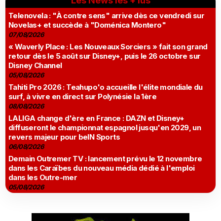
Les News les + lus
Telenovela : "À contre sens" arrive dès ce vendredi sur
Novelas+ et succède à "Doménica Montero"
07/08/2026
« Waverly Place : Les Nouveaux Sorciers » fait son grand
retour dès le 5 août sur Disney+, puis le 26 octobre sur
Disney Channel
05/08/2026
Tahiti Pro 2026 : Teahupo'o accueille l'élite mondiale du
surf, à vivre en direct sur Polynésie la 1ère
08/08/2026
LALIGA change d'ère en France : DAZN et Disney+
diffuseront le championnat espagnol jusqu'en 2029, un
revers majeur pour beIN Sports
06/08/2026
Demain Outremer TV : lancement prévu le 12 novembre
dans les Caraïbes du nouveau média dédié à l'emploi
dans les Outre-mer
05/08/2026