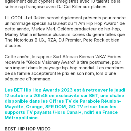
également deux cyphers enregistrés avec 10 talents de la
scène rap française avec DJ Cut Killer aux platines.
LL COOL J et Rakim seront également présents pour rendre
un hommage spécial au lauréat du "I Am Hip Hop Award" de
cette année, Marley Marl. Célèbre producteur de hip-hop,
Marley Marl a influencé plusieurs icônes du genre telles que
The Notorious B.I.G., RZA, DJ Premier, Pete Rock et bien
d'autres.
Cette année, le rappeur Sud-Africain Kiernan 'AKA' Forbes
recevra le "Global Visionary Award" à titre posthume, pour
son impact dans le paysage hip-hop mondial. Les membres
de sa famille accepteront le prix en son nom, lors d'une
séquence d'hommage.
Les BET Hip Hop Awards 2023 est à retrouver le jeudi
12 octobre à 20h45 en exclusivité sur BET, une chaîne
disponible dans les Offres TV de Parabole Réunion-
Mayotte, Orange, SFR DOM, GO TV et sur tous les
supports TV payants (Hors Canal+, ndlr) en France
Métropolitaine.
BEST HIP HOP VIDEO