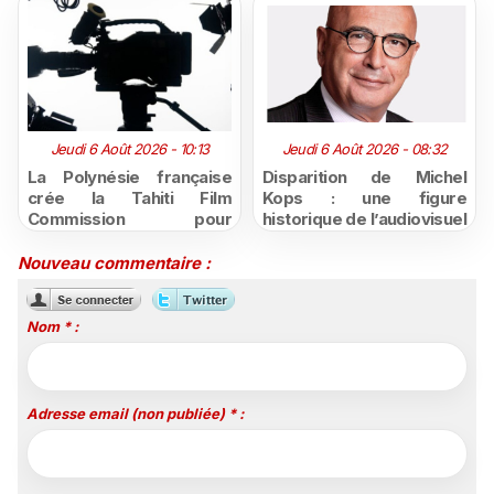
Jeudi 6 Août 2026 - 10:13
Jeudi 6 Août 2026 - 08:32
La Polynésie française
Disparition de Michel
crée la Tahiti Film
Kops : une figure
Commission pour
historique de l’audiovisuel
structurer et promouvoir
public ultramarin s'est
sa filière audiovisuelle
éteinte
Nouveau commentaire :
Nom * :
Adresse email (non publiée) * :