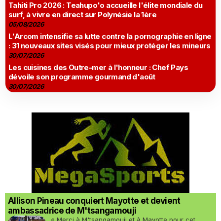
Tahiti Pro 2026 : Teahupo'o accueille l'élite mondiale du
surf, à vivre en direct sur Polynésie la 1ère
05/08/2026
L'Arcom intensifie sa lutte contre la pornographie en ligne
: 31 nouveaux sites visés pour mieux protéger les mineurs
30/07/2026
Les cuisines des Outre-mer à l'honneur : Chef Pays
dévoile son programme gourmand d'août
30/07/2026
Allison Pineau conquiert Mayotte et devient
ambassadrice de M'tsangamouji
« Merci à M'tsangamouji et à Mayotte pour cet