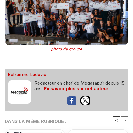
photo de groupe
Belzamine Ludovic
Rédacteur en chef de Megazap.fr depuis 15
ans.
En savoir plus sur cet auteur
<
>
DANS LA MÊME RUBRIQUE :