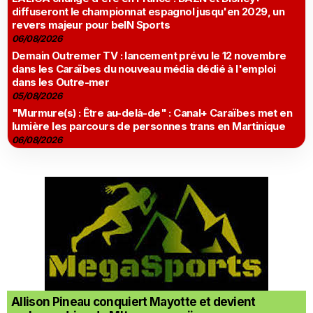
diffuseront le championnat espagnol jusqu'en 2029, un
revers majeur pour beIN Sports
06/08/2026
Demain Outremer TV : lancement prévu le 12 novembre
dans les Caraïbes du nouveau média dédié à l'emploi
dans les Outre-mer
05/08/2026
"Murmure(s) : Être au-delà-de" : Canal+ Caraïbes met en
lumière les parcours de personnes trans en Martinique
06/08/2026
Allison Pineau conquiert Mayotte et devient