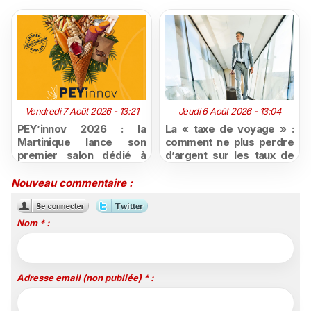
Vendredi 7 Août 2026 - 13:21
Jeudi 6 Août 2026 - 13:04
PEY’innov 2026 : la
La « taxe de voyage » :
Martinique lance son
comment ne plus perdre
premier salon dédié à
d’argent sur les taux de
l'innovation
change défavorables
agroalimentaire
Nouveau commentaire :
Nom * :
Adresse email (non publiée) * :