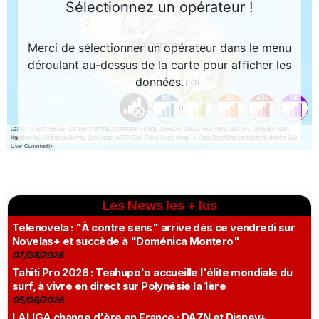
Les News les + lus
Telenovela : "À contre sens" arrive dès ce vendredi sur
Novelas+ et succède à "Doménica Montero"
07/08/2026
Tahiti Pro 2026 : Teahupo'o accueille l'élite mondiale du
surf, à vivre en direct sur Polynésie la 1ère
05/08/2026
LALIGA change d'ère en France : DAZN et Disney+