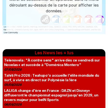
Les News les + lus
Telenovela : "À contre sens" arrive dès ce vendredi sur
Novelas+ et succède à "Doménica Montero"
07/08/2026
Tahiti Pro 2026 : Teahupo'o accueille l'élite mondiale du
surf, à vivre en direct sur Polynésie la 1ère
05/08/2026
LALIGA change d'ère en France : DAZN et Disney+
diffuseront le championnat espagnol jusqu'en 2029, un
revers majeur pour beIN Sports
06/08/2026