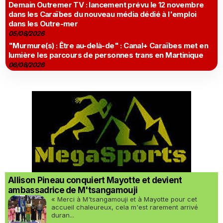
Demain Outremer TV : lancement prévu le 12 novembre
dans les Caraïbes du nouveau média dédié à l'emploi
dans les Outre-mer
05/08/2026
"Murmure(s) : Être au-delà-de" : Canal+ Caraïbes met en
lumière les parcours de personnes trans en Martinique
06/08/2026
Allison Pineau conquiert Mayotte et devient
ambassadrice de M'tsangamouji
« Merci à M'tsangamouji et à Mayotte pour cet
accueil chaleureux, cela m'est rarement arrivé
duran...