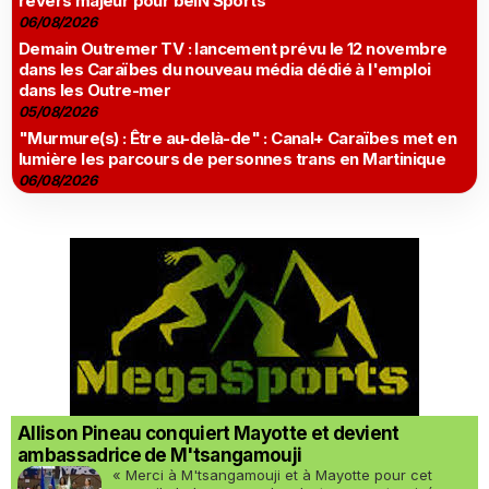
revers majeur pour beIN Sports
06/08/2026
Demain Outremer TV : lancement prévu le 12 novembre
dans les Caraïbes du nouveau média dédié à l'emploi
dans les Outre-mer
05/08/2026
"Murmure(s) : Être au-delà-de" : Canal+ Caraïbes met en
lumière les parcours de personnes trans en Martinique
06/08/2026
Allison Pineau conquiert Mayotte et devient
ambassadrice de M'tsangamouji
« Merci à M'tsangamouji et à Mayotte pour cet