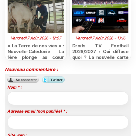
Vendredi 7 Août 2026 - 12:07
Vendredi 7 Août 2026 - 10:16
« La Terre de nos vies » :
Droits TV Football
Nouvelle-Calédonie La
2026/2027 : Qui diffuse
1ère plonge au cœur
quoi ? La nouvelle carte
d'une ruralité en pleine
du football à la télévision
mutation
Nouveau commentaire :
Nom * :
Adresse email (non publiée) * :
Site web :