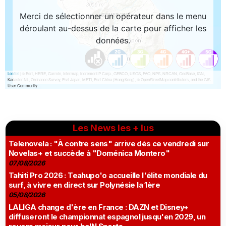
Les News les + lus
Telenovela : "À contre sens" arrive dès ce vendredi sur
Novelas+ et succède à "Doménica Montero"
07/08/2026
Tahiti Pro 2026 : Teahupo'o accueille l'élite mondiale du
surf, à vivre en direct sur Polynésie la 1ère
05/08/2026
LALIGA change d'ère en France : DAZN et Disney+
diffuseront le championnat espagnol jusqu'en 2029, un