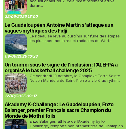
accueil chaleureux, cela m'est rarement arrivé
duran...
22/06/2026 13:00
Le Guadeloupéen Antoine Martin s'attaque aux
vagues mythiques des Fidji
Le rideau se lève aujourd’hui sur l’une des étapes
les plus spectaculaires et radicales du Worl...
09/06/2026 13:23
Un tournoi sous le signe de l’inclusion : l’ALEFPA a
organisé le basketball challenge 2025
Ce vendredi 10 octobre, le Complexe Terre Sainte
Nelson Mandela de Saint-Pierre a vibré au rythm...
12/10/2025 09:37
Akademy K-Challenge : Le Guadeloupéen, Enzo
Balanger, premier Français sacré Champion du
Monde de Moth à foils
Enzo Balanger, athlète de l’Akademy by K-
Challenge, remporte son premier titre de Champion