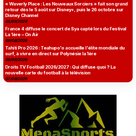
« Waverly Place : Les Nouveaux Sorciers » fait son grand
retour dès le 5 août sur Disney+, puis le 26 octobre sur
Disney Channel
05/08/2026
France 4 diffuse le concert de Sya capté lors du Festival
La 1ère – On Air
09/08/2026
Tahiti Pro 2026 : Teahupo'o accueille l'élite mondiale du
surf, à vivre en direct sur Polynésie la 1ère
08/08/2026
Droits TV Football 2026/2027 : Qui diffuse quoi ? La
nouvelle carte du football à la télévision
07/08/2026