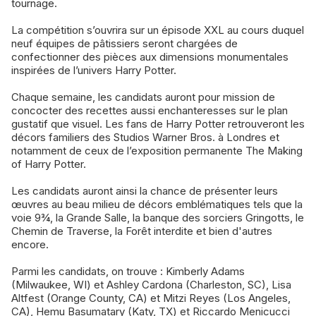
tournage.
La compétition s’ouvrira sur un épisode XXL au cours duquel
neuf équipes de pâtissiers seront chargées de
confectionner des pièces aux dimensions monumentales
inspirées de l’univers Harry Potter.
Chaque semaine, les candidats auront pour mission de
concocter des recettes aussi enchanteresses sur le plan
gustatif que visuel. Les fans de Harry Potter retrouveront les
décors familiers des Studios Warner Bros. à Londres et
notamment de ceux de l’exposition permanente The Making
of Harry Potter.
Les candidats auront ainsi la chance de présenter leurs
œuvres au beau milieu de décors emblématiques tels que la
voie 9¾, la Grande Salle, la banque des sorciers Gringotts, le
Chemin de Traverse, la Forêt interdite et bien d'autres
encore.
Parmi les candidats, on trouve : Kimberly Adams
(Milwaukee, WI) et Ashley Cardona (Charleston, SC), Lisa
Altfest (Orange County, CA) et Mitzi Reyes (Los Angeles,
CA), Hemu Basumatary (Katy, TX) et Riccardo Menicucci