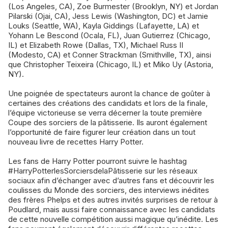
(Los Angeles, CA), Zoe Burmester (Brooklyn, NY) et Jordan
Pilarski (Ojai, CA), Jess Lewis (Washington, DC) et Jamie
Louks (Seattle, WA), Kayla Giddings (Lafayette, LA) et
Yohann Le Bescond (Ocala, FL), Juan Gutierrez (Chicago,
IL) et Elizabeth Rowe (Dallas, TX), Michael Russ II
(Modesto, CA) et Conner Strackman (Smithville, TX), ainsi
que Christopher Teixeira (Chicago, IL) et Miko Uy (Astoria,
NY).
Une poignée de spectateurs auront la chance de goûter à
certaines des créations des candidats et lors de la finale,
l’équipe victorieuse se verra décerner la toute première
Coupe des sorciers de la pâtisserie. Ils auront également
l’opportunité de faire figurer leur création dans un tout
nouveau livre de recettes Harry Potter.
Les fans de Harry Potter pourront suivre le hashtag
#HarryPotterlesSorciersdelaPâtisserie sur les réseaux
sociaux afin d’échanger avec d’autres fans et découvrir les
coulisses du Monde des sorciers, des interviews inédites
des frères Phelps et des autres invités surprises de retour à
Poudlard, mais aussi faire connaissance avec les candidats
de cette nouvelle compétition aussi magique qu’inédite. Les