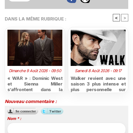
<
>
DANS LA MÊME RUBRIQUE :
Dimanche 9 Août 2026 - 09:50
Samedi 8 Août 2026 - 09:17
« WAR » : Dominic West
Walker revient avec une
et Sienna Miller
saison 3 plus intense et
s’affrontent dans la
plus personnelle sur
nouvelle série judiciaire
Série Club
de HBO Max dès le 2
Nouveau commentaire :
octobre
Nom * :