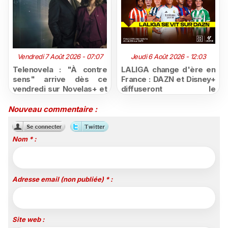
Vendredi 7 Août 2026 - 07:07
Jeudi 6 Août 2026 - 12:03
Telenovela : "À contre
LALIGA change d'ère en
sens" arrive dès ce
France : DAZN et Disney+
vendredi sur Novelas+ et
diffuseront le
succède à "Doménica
championnat espagnol
Montero"
jusqu'en 2029, un revers
Nouveau commentaire :
majeur pour beIN Sports
Nom * :
Adresse email (non publiée) * :
Site web :