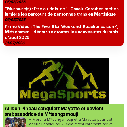
05/08/2026
"Murmure(s) : Être au-delà-de" : Canal+ Caraïbes met en
lumière les parcours de personnes trans en Martinique
06/08/2026
Prime Video : The Five-Star Weekend, Reacher saison 4,
Midsommar… découvrez toutes les nouveautés du mois
d'août 2026
31/07/2026
Allison Pineau conquiert Mayotte et devient
ambassadrice de M'tsangamouji
« Merci à M'tsangamouji et à Mayotte pour cet
accueil chaleureux, cela m'est rarement arrivé