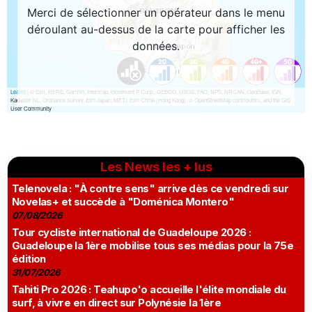
Les News les + lus
Telenovela : "À contre sens" arrive dès ce vendredi sur
Novelas+ et succède à "Doménica Montero"
07/08/2026
Tour cycliste international de Guadeloupe 2026 :
Guadeloupe la 1ère mobilise tous ses médias pour la 75e
édition
31/07/2026
Tahiti Pro 2026 : Teahupo'o accueille l'élite mondiale du
surf, à vivre en direct sur Polynésie la 1ère