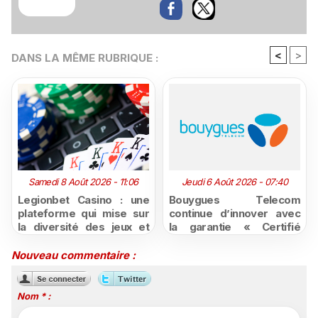
<
>
DANS LA MÊME RUBRIQUE :
Samedi 8 Août 2026 - 11:06
Jeudi 6 Août 2026 - 07:40
Legionbet Casino : une
Bouygues Telecom
plateforme qui mise sur
continue d’innover avec
la diversité des jeux et
la garantie « Certifié
des promotions
moins cher ou remboursé
attractives
»
Nouveau commentaire :
Nom * :