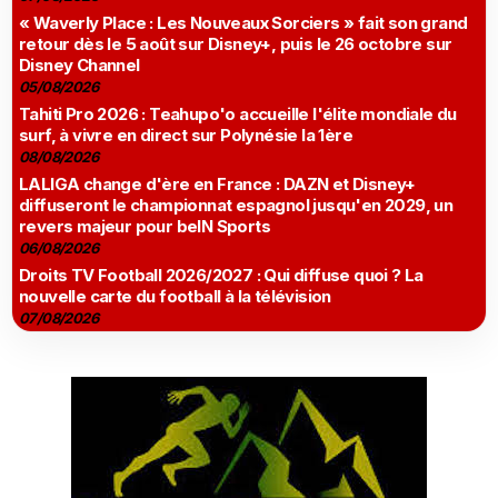
« Waverly Place : Les Nouveaux Sorciers » fait son grand
retour dès le 5 août sur Disney+, puis le 26 octobre sur
Disney Channel
05/08/2026
Tahiti Pro 2026 : Teahupo'o accueille l'élite mondiale du
surf, à vivre en direct sur Polynésie la 1ère
08/08/2026
LALIGA change d'ère en France : DAZN et Disney+
diffuseront le championnat espagnol jusqu'en 2029, un
revers majeur pour beIN Sports
06/08/2026
Droits TV Football 2026/2027 : Qui diffuse quoi ? La
nouvelle carte du football à la télévision
07/08/2026