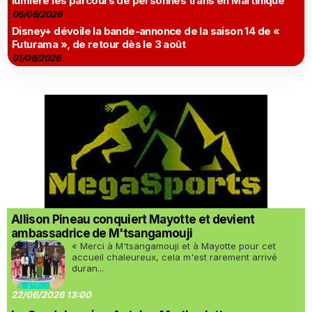
lumière les parcours de personnes trans en Martinique
06/08/2026
Disney+ dévoile la bande-annonce de la saison 14 de «
Futurama », de retour dès le 3 août
01/08/2026
Allison Pineau conquiert Mayotte et devient
ambassadrice de M'tsangamouji
« Merci à M'tsangamouji et à Mayotte pour cet
accueil chaleureux, cela m'est rarement arrivé
duran...
22/06/2026 13:00