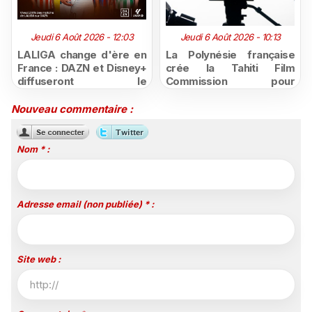
Jeudi 6 Août 2026 - 12:03
Jeudi 6 Août 2026 - 10:13
LALIGA change d'ère en
La Polynésie française
France : DAZN et Disney+
crée la Tahiti Film
diffuseront le
Commission pour
championnat espagnol
structurer et promouvoir
jusqu'en 2029, un revers
sa filière audiovisuelle
Nouveau commentaire :
majeur pour beIN Sports
Nom * :
Adresse email (non publiée) * :
Site web :