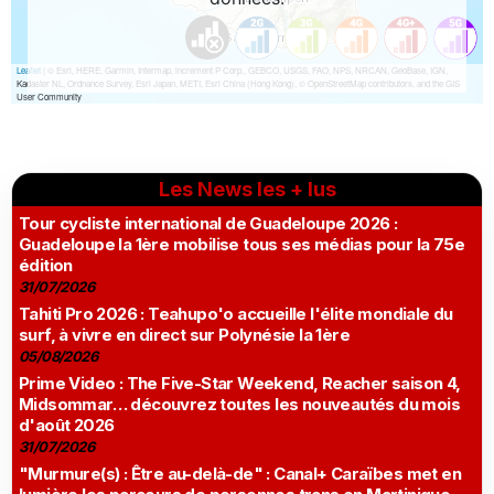
Les News les + lus
Tour cycliste international de Guadeloupe 2026 :
Guadeloupe la 1ère mobilise tous ses médias pour la 75e
édition
31/07/2026
Tahiti Pro 2026 : Teahupo'o accueille l'élite mondiale du
surf, à vivre en direct sur Polynésie la 1ère
05/08/2026
Prime Video : The Five-Star Weekend, Reacher saison 4,
Midsommar… découvrez toutes les nouveautés du mois
d'août 2026
31/07/2026
"Murmure(s) : Être au-delà-de" : Canal+ Caraïbes met en