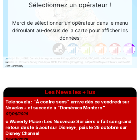
Les News les + lus
Telenovela : "À contre sens" arrive dès ce vendredi sur
Novelas+ et succède à "Doménica Montero"
07/08/2026
« Waverly Place : Les Nouveaux Sorciers » fait son grand
retour dès le 5 août sur Disney+, puis le 26 octobre sur
Disney Channel
05/08/2026