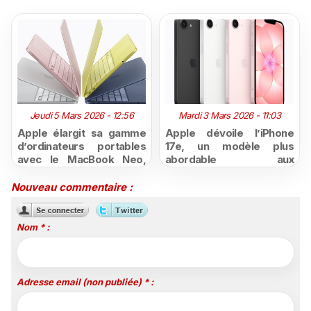
Jeudi 5 Mars 2026 - 12:56
Mardi 3 Mars 2026 - 11:03
Apple élargit sa gamme
Apple dévoile l’iPhone
d’ordinateurs portables
17e, un modèle plus
avec le MacBook Neo,
abordable aux
une gamme plus
performances de pointe ​
accessible et les
et un nouvel iPad Air
Nouveau commentaire :
nouveaux Mac Book Air et
dopé à la puce M4
Pro
Nom * :
Adresse email (non publiée) * :