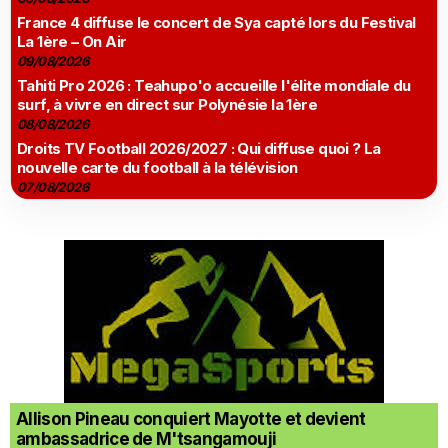
France 4 diffuse le concert de Sya capté lors du Festival
La 1ère – On Air
09/08/2026
Tahiti Pro 2026 : Teahupo'o accueille l'élite mondiale du
surf, à vivre en direct sur Polynésie la 1ère
08/08/2026
Droits TV Football 2026/2027 : Qui diffuse quoi ? La
nouvelle carte du football à la télévision
07/08/2026
Allison Pineau conquiert Mayotte et devient
ambassadrice de M'tsangamouji