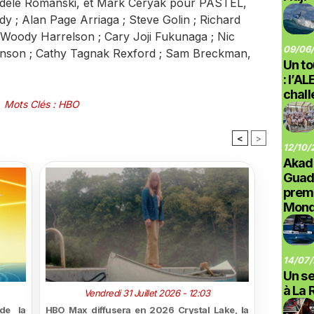
 Adele Romanski, et Mark Ceryak pour PASTEL,
y ; Alan Page Arriaga ; Steve Golin ; Richard
oody Harrelson ; Cary Joji Fukunaga ; Nic
09/06/
ohnson ; Cathy Tagnak Rexford ; Sam Breckman,
Un to
: l’A
chal
Mots Clés
:
HBO
<
>
12/10/
Akad
Guad
prem
Monde
14/07/
Un se
à La 
Vendredi 31 Juillet 2026 - 12:03
de la
HBO Max diffusera en 2026 Crystal Lake, la