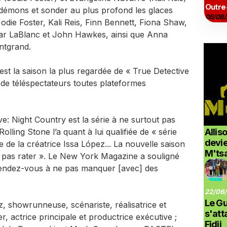
Outre
démons et sonder au plus profond les glaces
05/08/
Jodie Foster, Kali Reis, Finn Bennett, Fiona Shaw,
tar LaBlanc et John Hawkes, ainsi que Anna
ontgrand.
est la saison la plus regardée de « True Detective
 de téléspectateurs toutes plateformes
ve: Night Country est la série à ne surtout pas
ling Stone l’a quant à lui qualifiée de « série
Allis
devi
de la créatrice Issa López... La nouvelle saison
M'ts
t pas rater ». Le New York Magazine a souligné
 rendez-vous à ne pas manquer [avec] des
22/06/
Le G
, showrunneuse, scénariste, réalisatrice et
s'at
r, actrice principale et productrice exécutive ;
Fidji