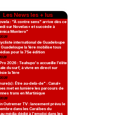
Les News les + lus
vela : "À contre sens" arrive dès ce
edi sur Novelas+ et succède à
nica Montero"
2026
ycliste international de Guadeloupe
 Guadeloupe la 1ère mobilise tous
édias pour la 75e édition
2026
 Pro 2026 : Teahupo'o accueille l'élite
le du surf, à vivre en direct sur
sie la 1ère
2026
re(s) : Être au-delà-de" : Canal+
bes met en lumière les parcours de
nnes trans en Martinique
2026
n Outremer TV : lancement prévu le
vembre dans les Caraïbes du
au média dédié à l'emploi dans les