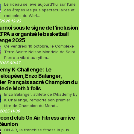
Le rideau se lève aujourd’hui sur l’une
des étapes les plus spectaculaires et
radicales du Worl...
2026 13:23
urnoi sous le signe de l’inclusion
LEFPA a organisé le basketball
lenge 2025
Ce vendredi 10 octobre, le Complexe
Terre Sainte Nelson Mandela de Saint-
Pierre a vibré au rythm...
2025 09:37
emy K-Challenge : Le
eloupéen, Enzo Balanger,
ier Français sacré Champion du
 de Moth à foils
Enzo Balanger, athlète de l’Akademy by
K-Challenge, remporte son premier
titre de Champion du Mond...
2025 11:30
cond club On Air Fitness arrive
Réunion
ON AIR, la franchise fitness la plus