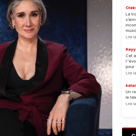
Olek
La tr
s’an
incon
musiqu
Lire 
Keyy
Cet a
l''év
pour 
Lire 
kata
Un re
le ta
Lire 
C