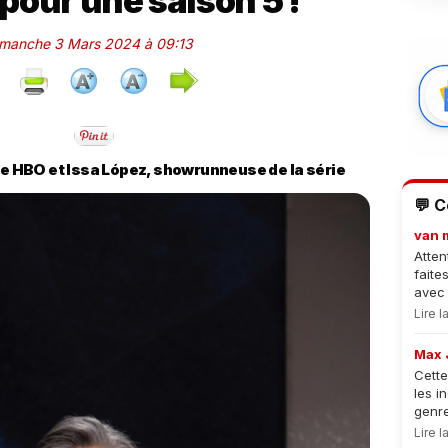
pour une saison 5 !
Dimanche 3 Mars 2024 à 09:13
tre HBO et Issa López, showrunneuse de la série
💬 
van 
Atten
faite
avec 
Lire 
Max 
Cette
les i
genre
Lire 