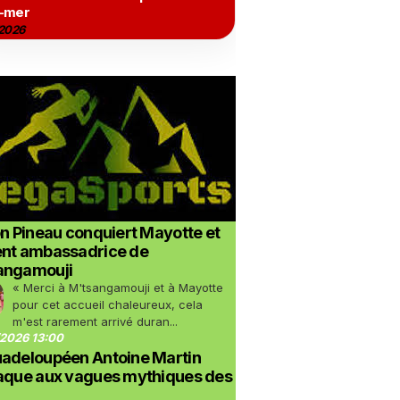
-mer
2026
on Pineau conquiert Mayotte et
ent ambassadrice de
angamouji
« Merci à M'tsangamouji et à Mayotte
pour cet accueil chaleureux, cela
m'est rarement arrivé duran...
2026 13:00
uadeloupéen Antoine Martin
taque aux vagues mythiques des