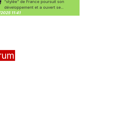
“stylée” de France poursuit son
développement et a ouvert se...
2025 11:41
rum