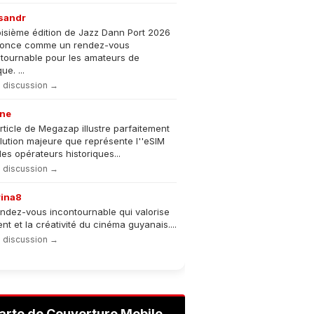
sandr
oisième édition de Jazz Dann Port 2026
nonce comme un rendez-vous
tournable pour les amateurs de
e. ...
la discussion →
ne
rticle de Megazap illustre parfaitement
olution majeure que représente l''eSIM
les opérateurs historiques...
la discussion →
rina8
ndez-vous incontournable qui valorise
lent et la créativité du cinéma guyanais....
la discussion →
arte de Couverture Mobile