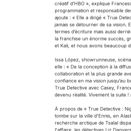
créatif d’HBO », explique Francesc
programmation et responsable des s
ajoute : « Elle a dirigé « True Dete
jamais se détourner de sa vision. El
termes d’écriture mais aussi derriè
la franchise un énorme succès, g
et Kali, et nous avons beaucoup de
Issa López, showrunneuse, scénari
elle : « De la conception à la diffu
collaboration et la plus grande av
confiance en ma vision jusqu’au b
True Detective avec Casey, Frances
devenu réalité. Vivement la suite !
À propos de « True Detective : Nig
tombe sur la ville d'Ennis, en Ala
recherche arctique de Tsalal dispa
l'affaire, les détectives Liz Danve