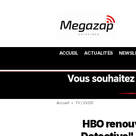
ACCUEIL
ACTUALITÉS
NEWSL
Accueil
>
TV / SVOD
HBO renouv