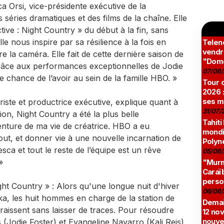
a Orsi, vice-présidente exécutive de la
éries dramatiques et des films de la chaîne. Elle
ctive : Night Country » du début à la fin, sans
le nous inspire par sa résilience à la fois en
Teleno
vendr
re la caméra. Elle fait de cette dernière saison de
"Domé
râce aux performances exceptionnelles de Jodie
07/08/
 chance de l’avoir au sein de la famille HBO. »
Tour c
2026 :
ses m
ste et productrice exécutive, explique quant à
31/07/
sion, Night Country a été la plus belle
Tahiti
enture de ma vie de créatrice. HBO a eu
mondia
out, et donner vie à une nouvelle incarnation de
Polyné
ca et tout le reste de l’équipe est un rêve
05/08/
 »
"Murmu
Caraï
perso
ht Country » : Alors qu'une longue nuit d'hiver
06/08/
ska, les huit hommes en charge de la station de
Demai
raissent sans laisser de traces. Pour résoudre
12 no
nouve
rs (Jodie Foster) et Evangeline Navarro (Kali Reis)