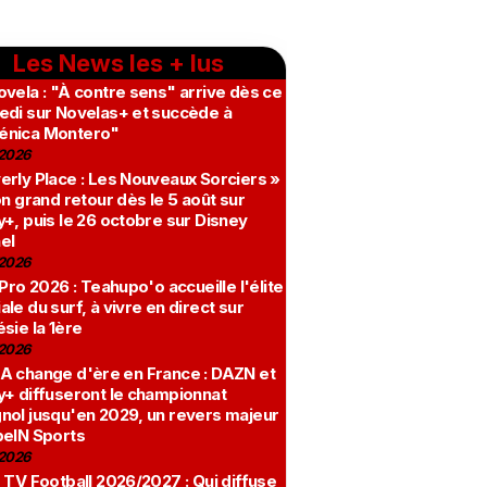
Les News les + lus
vela : "À contre sens" arrive dès ce
edi sur Novelas+ et succède à
nica Montero"
2026
erly Place : Les Nouveaux Sorciers »
on grand retour dès le 5 août sur
+, puis le 26 octobre sur Disney
el
2026
 Pro 2026 : Teahupo'o accueille l'élite
le du surf, à vivre en direct sur
sie la 1ère
2026
A change d'ère en France : DAZN et
y+ diffuseront le championnat
nol jusqu'en 2029, un revers majeur
beIN Sports
2026
 TV Football 2026/2027 : Qui diffuse