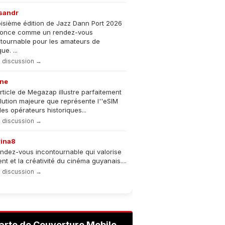
sandr
oisième édition de Jazz Dann Port 2026
nonce comme un rendez-vous
tournable pour les amateurs de
e. ...
la discussion →
ne
rticle de Megazap illustre parfaitement
olution majeure que représente l''eSIM
les opérateurs historiques...
la discussion →
rina8
ndez-vous incontournable qui valorise
lent et la créativité du cinéma guyanais....
la discussion →
arte de Couverture Mobile