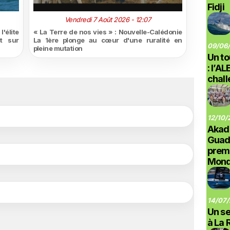
Fidji
Vendredi 7 Août 2026 - 12:07
'élite
« La Terre de nos vies » : Nouvelle-Calédonie
t sur
La 1ère plonge au cœur d'une ruralité en
09/06/
pleine mutation
Un to
: l’A
chal
12/10/
Akad
Guad
prem
Monde
14/07/
Un se
à La 