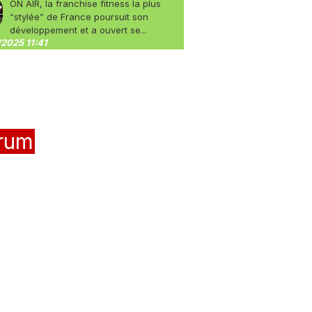
ON AIR, la franchise fitness la plus
“stylée” de France poursuit son
développement et a ouvert se...
2025 11:41
rum