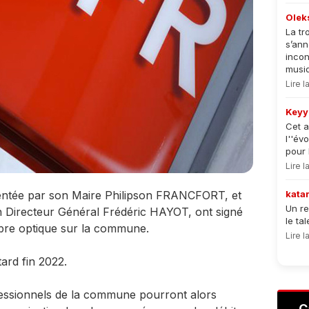
Olek
La tr
s’an
incon
musiqu
Lire 
Keyy
Cet a
l''év
pour 
Lire 
sentée par son Maire Philipson FRANCFORT, et
kata
Un re
 Directeur Général Frédéric HAYOT, ont signé
le ta
fibre optique sur la commune.
Lire 
ard fin 2022.
fessionnels de la commune pourront alors
C