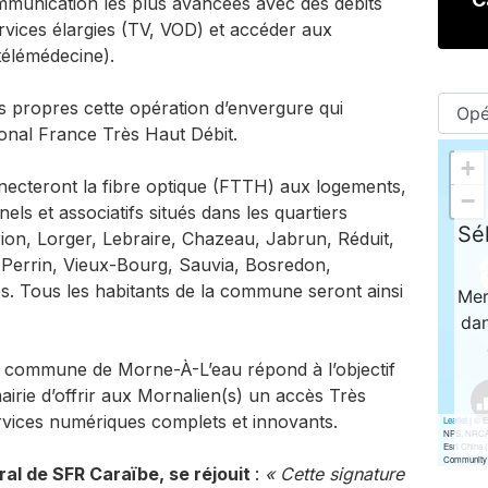
mmunication les plus avancées avec des débits
ervices élargies (TV, VOD) et accéder aux
télémédecine).
 propres cette opération d’envergure qui
tional France Très Haut Débit.
ecteront la fibre optique (FTTH) aux logements,
els et associatifs situés dans les quartiers
ion, Lorger, Lebraire, Chazeau, Jabrun, Réduit,
 Perrin, Vieux-Bourg, Sauvia, Bosredon,
es. Tous les habitants de la commune seront ainsi
 la commune de Morne-À-L’eau répond à l’objectif
irie d’offrir aux Mornalien(s) un accès Très
rvices numériques complets et innovants.
al de SFR Caraïbe, se réjouit
:
« Cette signature