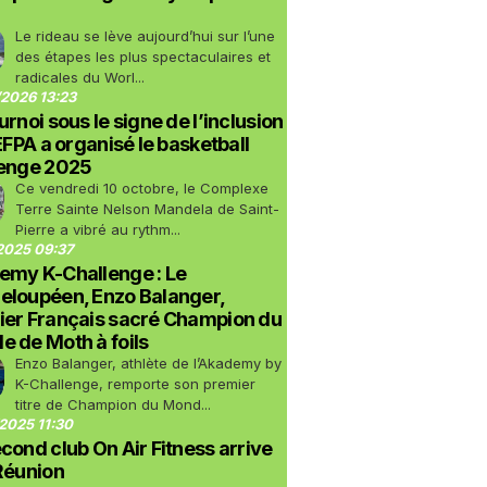
Le rideau se lève aujourd’hui sur l’une
des étapes les plus spectaculaires et
radicales du Worl...
2026 13:23
urnoi sous le signe de l’inclusion
LEFPA a organisé le basketball
lenge 2025
Ce vendredi 10 octobre, le Complexe
Terre Sainte Nelson Mandela de Saint-
Pierre a vibré au rythm...
2025 09:37
emy K-Challenge : Le
eloupéen, Enzo Balanger,
ier Français sacré Champion du
 de Moth à foils
Enzo Balanger, athlète de l’Akademy by
K-Challenge, remporte son premier
titre de Champion du Mond...
2025 11:30
cond club On Air Fitness arrive
Réunion