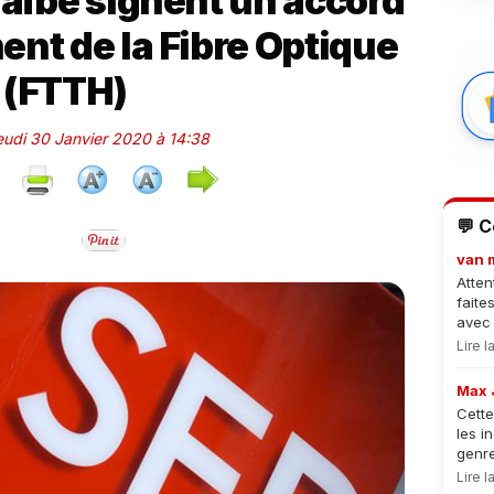
raïbe signent un accord
ent de la Fibre Optique
(FTTH)
Jeudi 30 Janvier 2020 à 14:38
💬 
van 
Atten
faite
avec 
Lire 
Max 
Cette
les i
genre
Lire 