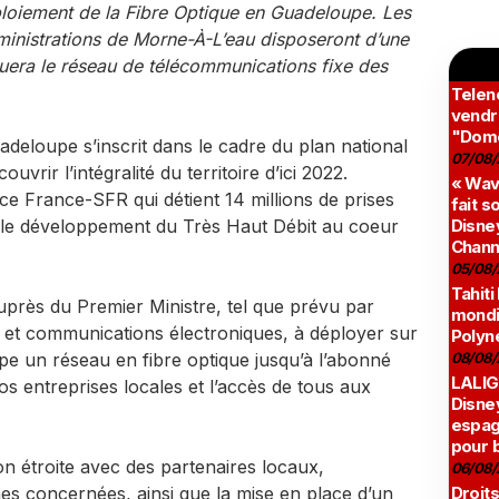
ploiement de la Fibre Optique en Guadeloupe. Les
administrations de Morne-À-L’eau disposeront d’une
ituera le réseau de télécommunications fixe des
Teleno
vendr
"Domé
adeloupe s’inscrit dans le cadre du plan national
07/08/
uvrir l’intégralité du territoire d’ici 2022.
« Wav
ice France-SFR qui détient 14 millions de prises
fait s
le développement du Très Haut Débit au coeur
Disney
Chann
05/08/
Tahiti
uprès du Premier Ministre, tel que prévu par
mondia
s et communications électroniques, à déployer sur
Polyné
 un réseau en fibre optique jusqu’à l’abonné
08/08/
LALIG
nos entreprises locales et l’accès de tous aux
Disne
espag
pour 
on étroite avec des partenaires locaux,
06/08/
s concernées, ainsi que la mise en place d’un
Droits