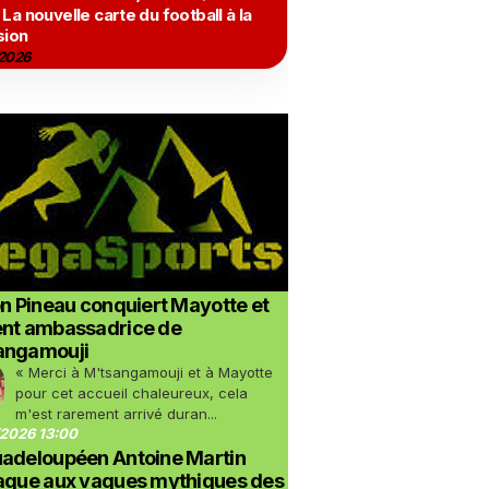
 La nouvelle carte du football à la
sion
2026
on Pineau conquiert Mayotte et
ent ambassadrice de
angamouji
« Merci à M'tsangamouji et à Mayotte
pour cet accueil chaleureux, cela
m'est rarement arrivé duran...
2026 13:00
uadeloupéen Antoine Martin
taque aux vagues mythiques des