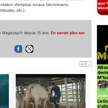
quoi ?
création d’emplois locaux (techniciens,
télévi
études, etc.).
07/08/
e Megazap.fr depuis 15 ans.
En savoir plus sur
<
>
Allis
devi
M'ts
22/06/
Le G
s'at