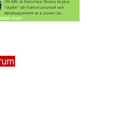
ON AIR, la franchise fitness la plus
“stylée” de France poursuit son
développement et a ouvert se...
2025 11:41
rum