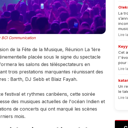
Olek
La tr
s’an
incon
musiqu
Lire 
 BCI Communication
Keyy
sion de la Fête de la Musique, Réunion La 1ère
Cet a
ementielle placée sous le signe du spectacle
l''év
pour 
formera les salons des téléspectateurs en
Lire 
usant trois prestations marquantes réunissant des
res : Barth, DJ Sebb et Blaiz Fayah.
kata
Un re
le ta
e festival et rythmes caribéens, cette soirée
Lire 
hesse des musiques actuelles de l'océan Indien et
ations de concerts qui ont marqué les scènes
rniers mois.
C