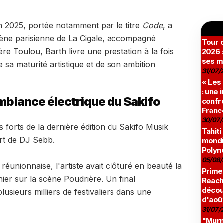
 2025, portée notamment par le titre
Code
, a
cène parisienne de La Cigale, accompagné
Tour c
e Toulou, Barth livre une prestation à la fois
2026 :
ses m
 sa maturité artistique et de son ambition
31/07/
« Les
: une
ambiance électrique du Sakifo
confro
Franc
30/07/
forts de la dernière édition du Sakifo Musik
Tahiti
ert de DJ Sebb.
mondia
Polyné
05/08/
éunionnaise, l'artiste avait clôturé en beauté la
Prime
rnier sur la scène Poudrière. Un final
Reach
décou
lusieurs milliers de festivaliers dans une
d'aoû
31/07/
"Murmu