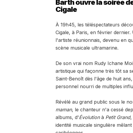
Barth ouvre la soirée d
Cigale
À 19h45, les téléspectateurs décou
Cigale, à Paris, en février dernie
l'artiste réunionnais, devenu en q
scène musicale ultramarine.
De son vrai nom Rudy Ichane Moi
artistique qui façonne très tôt sa 
Saint-Benoît dès l'âge de huit ans
personnel nourri de multiples infl
Révélé au grand public sous le no
maman
, le chanteur n'a cessé dep
albums, d'
Évolution
à
Petit Grand
,
identité musicale singulière mêlant
caribéennes.