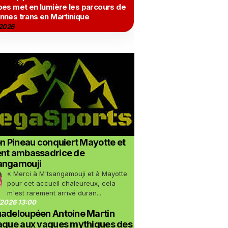
bes met en lumière les parcours de
nnes trans en Martinique
2026
on Pineau conquiert Mayotte et
ent ambassadrice de
angamouji
« Merci à M'tsangamouji et à Mayotte
pour cet accueil chaleureux, cela
m'est rarement arrivé duran...
2026 13:00
uadeloupéen Antoine Martin
taque aux vagues mythiques des