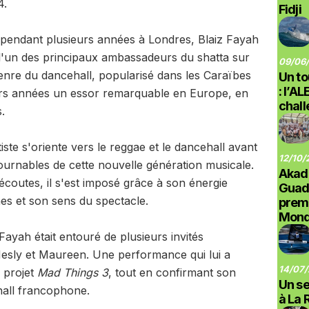
4.
Fidji
lé pendant plusieurs années à Londres, Blaiz Fayah
l'un des principaux ambassadeurs du shatta sur
09/06/
genre du dancehall, popularisé dans les Caraïbes
Un to
: l’A
eurs années un essor remarquable en Europe, en
chal
.
iste s'oriente vers le reggae et le dancehall avant
12/10/
ournables de cette nouvelle génération musicale.
Akad
'écoutes, il s'est imposé grâce à son énergie
Guad
es et son sens du spectacle.
prem
Monde
Fayah était entouré de plusieurs invités
Nesly et Maureen. Une performance qui lui a
14/07/
 projet
Mad Things 3
, tout en confirmant son
Un se
hall francophone.
à La 