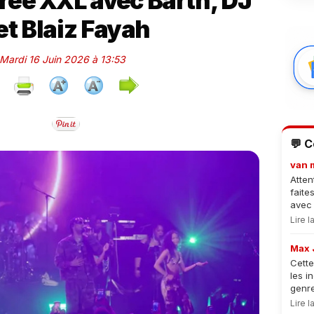
irée XXL avec Barth, DJ
et Blaiz Fayah
 Mardi 16 Juin 2026 à 13:53
💬 
van 
Atten
faite
avec 
Lire 
Max 
Cette
les i
genre
Lire 