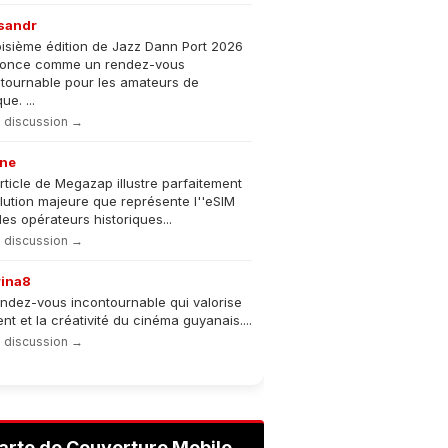
sandr
oisième édition de Jazz Dann Port 2026
nonce comme un rendez-vous
tournable pour les amateurs de
e. ...
la discussion →
ne
rticle de Megazap illustre parfaitement
olution majeure que représente l''eSIM
les opérateurs historiques...
la discussion →
rina8
ndez-vous incontournable qui valorise
lent et la créativité du cinéma guyanais....
la discussion →
arte de Couverture Mobile