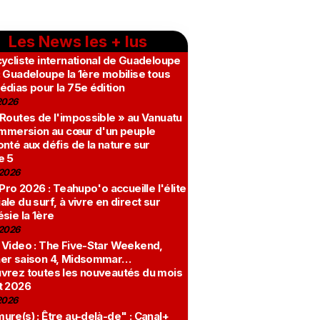
Les News les + lus
ycliste international de Guadeloupe
 Guadeloupe la 1ère mobilise tous
édias pour la 75e édition
2026
 Routes de l'impossible » au Vanuatu
 immersion au cœur d'un peuple
nté aux défis de la nature sur
e 5
2026
 Pro 2026 : Teahupo'o accueille l'élite
le du surf, à vivre en direct sur
sie la 1ère
2026
 Video : The Five-Star Weekend,
er saison 4, Midsommar…
vrez toutes les nouveautés du mois
t 2026
2026
re(s) : Être au-delà-de" : Canal+