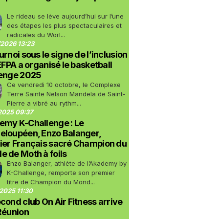
Le rideau se lève aujourd’hui sur l’une
des étapes les plus spectaculaires et
radicales du Worl...
2026 13:23
urnoi sous le signe de l’inclusion
LEFPA a organisé le basketball
lenge 2025
Ce vendredi 10 octobre, le Complexe
Terre Sainte Nelson Mandela de Saint-
Pierre a vibré au rythm...
2025 09:37
emy K-Challenge : Le
eloupéen, Enzo Balanger,
ier Français sacré Champion du
 de Moth à foils
Enzo Balanger, athlète de l’Akademy by
K-Challenge, remporte son premier
titre de Champion du Mond...
2025 11:30
cond club On Air Fitness arrive
Réunion