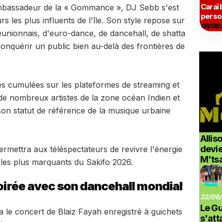
Caraï
bassadeur de la « Gommance », DJ Sebb s'est
perso
les plus influents de l'île. Son style repose sur
06/08/
unionnais, d'euro-dance, de dancehall, de shatta
conquérir un public bien au-delà des frontières de
es cumulées sur les plateformes de streaming et
de nombreux artistes de la zone océan Indien et
on statut de référence de la musique urbaine
Allis
devi
rmettra aux téléspectateurs de revivre l'énergie
M'ts
 les plus marquants du Sakifo 2026.
soirée avec son dancehall mondial
22/06/
Le G
 le concert de Blaiz Fayah enregistré à guichets
s'at