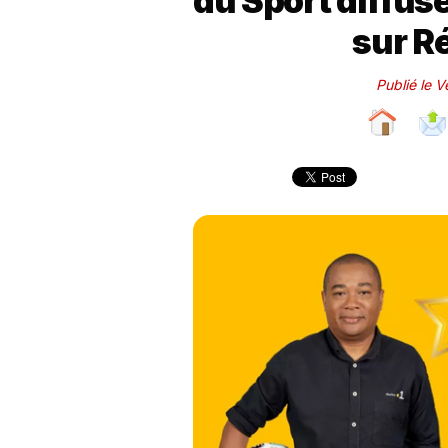
du Sport diffusé
sur R
Publié le 