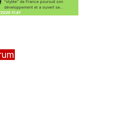
“stylée” de France poursuit son
développement et a ouvert se...
2025 11:41
rum