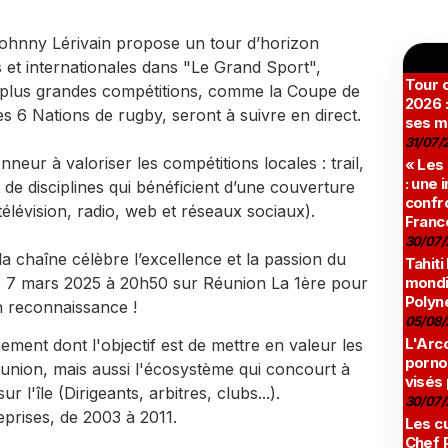
Johnny Lérivain propose un tour d’horizon
et internationales dans "Le Grand Sport",
Tour c
s plus grandes compétitions, comme la Coupe de
2026 :
es 6 Nations de rugby, seront à suivre en direct.
ses m
31/07/
eur à valoriser les compétitions locales : trail,
« Les
: une
t de disciplines qui bénéficient d’une couverture
confro
télévision, radio, web et réseaux sociaux).
Franc
30/07/
la chaîne célèbre l’excellence et la passion du
Tahiti
mondia
e 7 mars 2025 à 20h50 sur Réunion La 1ère pour
Polyné
n reconnaissance !
05/08/
L'Arco
ement dont l'objectif est de mettre en valeur les
pornog
Réunion, mais aussi l'écosystème qui concourt à
visés
 l'île (Dirigeants, arbitres, clubs...).
30/07/
prises, de 2003 à 2011.
Les cu
Chef 