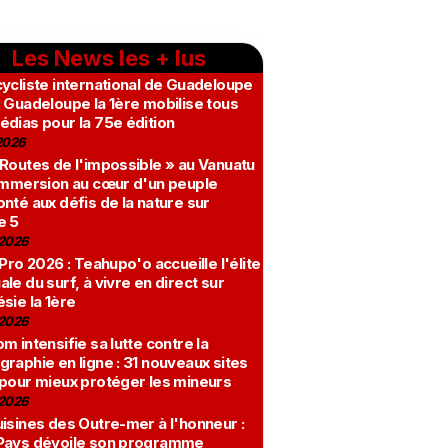
Les News les + lus
ycliste international de Guadeloupe
 Guadeloupe la 1ère mobilise tous
édias pour la 75e édition
2026
 Routes de l'impossible » au Vanuatu
 immersion au cœur d'un peuple
nté aux défis de la nature sur
e 5
2026
 Pro 2026 : Teahupo'o accueille l'élite
le du surf, à vivre en direct sur
sie la 1ère
2026
m intensifie sa lutte contre la
raphie en ligne : 31 nouveaux sites
 pour mieux protéger les mineurs
2026
isines des Outre-mer à l'honneur :
Pays dévoile son programme