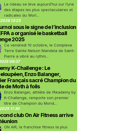
Le rideau se lève aujourd’hui sur l’une
des étapes les plus spectaculaires et
radicales du Worl...
2026 13:23
urnoi sous le signe de l’inclusion
LEFPA a organisé le basketball
lenge 2025
Ce vendredi 10 octobre, le Complexe
Terre Sainte Nelson Mandela de Saint-
Pierre a vibré au rythm...
2025 09:37
emy K-Challenge : Le
eloupéen, Enzo Balanger,
ier Français sacré Champion du
 de Moth à foils
Enzo Balanger, athlète de l’Akademy by
K-Challenge, remporte son premier
titre de Champion du Mond...
2025 11:30
cond club On Air Fitness arrive
Réunion
ON AIR, la franchise fitness la plus