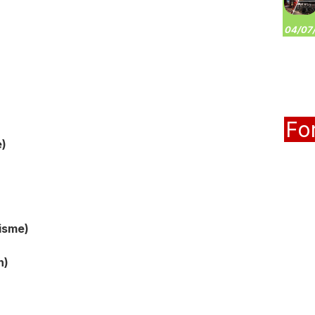
04/07/
Fo
e)
isme)
n)