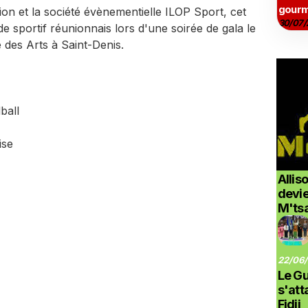
gourm
n et la société évènementielle ILOP Sport, cet
30/07/
portif réunionnais lors d'une soirée de gala le
é des Arts à Saint-Denis.
ball
ise
Allis
devi
M'ts
22/06/
Le G
s'at
Fidji