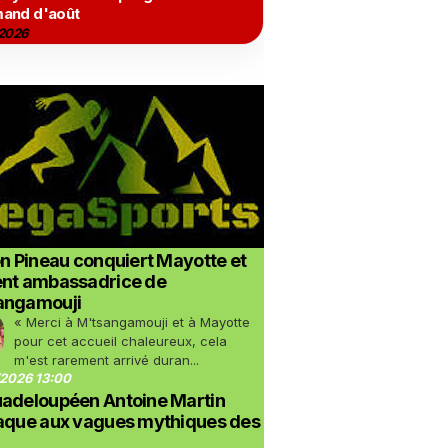
and d'août
2026
on Pineau conquiert Mayotte et
ent ambassadrice de
angamouji
« Merci à M'tsangamouji et à Mayotte
pour cet accueil chaleureux, cela
m'est rarement arrivé duran...
2026 13:00
uadeloupéen Antoine Martin
taque aux vagues mythiques des