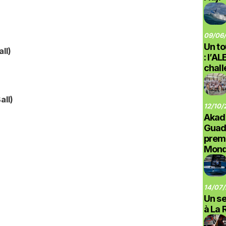
09/06/
Un to
ll)
: l’A
chal
all)
12/10/
Akad
Guad
prem
Monde
14/07/
Un se
à La 