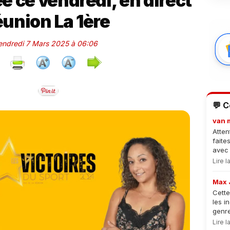
e ce vendredi, en direct
éunion La 1ère
Vendredi 7 Mars 2025 à 06:06
💬 
van 
Atten
faite
avec 
Lire 
Max 
Cette
les i
genre
Lire 