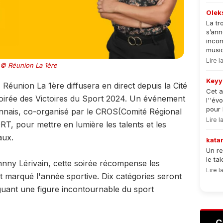
Olek
La tr
s’an
incon
musiqu
Lire 
© Réunion La 1ère
Keyy
éunion La 1ère diffusera en direct depuis la Cité
Cet a
soirée des Victoires du Sport 2024. Un événement
l''év
pour 
onnais, co-organisé par le CROS(Comité Régional
Lire 
T, pour mettre en lumière les talents et les
aux.
kata
Un re
le ta
hnny Lérivain, cette soirée récompense les
Lire 
marqué l'année sportive. Dix catégories seront
guant une figure incontournable du sport
C