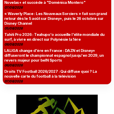
Novelas+ et succède à "Doménica Montero"
07/08/2026
« Waverly Place : Les Nouveaux Sorciers » fait son grand
retour dès le 5 août sur Disney+, puis le 26 octobre sur
Disney Channel
05/08/2026
Tahiti Pro 2026 : Teahupo'o accueille l'élite mondiale du
surf, à vivre en direct sur Polynésie la 1ère
08/08/2026
LALIGA change d'ère en France : DAZN et Disney+
diffuseront le championnat espagnol jusqu'en 2029, un
revers majeur pour beIN Sports
06/08/2026
Droits TV Football 2026/2027 : Qui diffuse quoi ? La
nouvelle carte du football à la télévision
07/08/2026