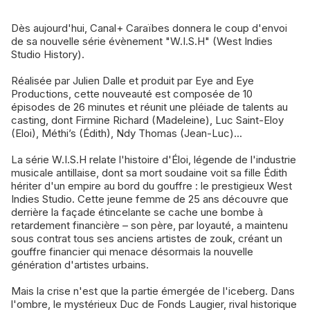
Dès aujourd'hui, Canal+ Caraïbes donnera le coup d'envoi
de sa nouvelle série évènement "W.I.S.H" (West Indies
Studio History).
Réalisée par Julien Dalle et produit par Eye and Eye
Productions, cette nouveauté est composée de 10
épisodes de 26 minutes et réunit une pléiade de talents au
casting, dont Firmine Richard (Madeleine), Luc Saint-Eloy
(Eloi), Méthi’s (Édith), Ndy Thomas (Jean-Luc)...
La série W.I.S.H relate l'histoire d'Éloi, légende de l'industrie
musicale antillaise, dont sa mort soudaine voit sa fille Édith
hériter d'un empire au bord du gouffre : le prestigieux West
Indies Studio. Cette jeune femme de 25 ans découvre que
derrière la façade étincelante se cache une bombe à
retardement financière – son père, par loyauté, a maintenu
sous contrat tous ses anciens artistes de zouk, créant un
gouffre financier qui menace désormais la nouvelle
génération d'artistes urbains.
Mais la crise n'est que la partie émergée de l'iceberg. Dans
l'ombre, le mystérieux Duc de Fonds Laugier, rival historique