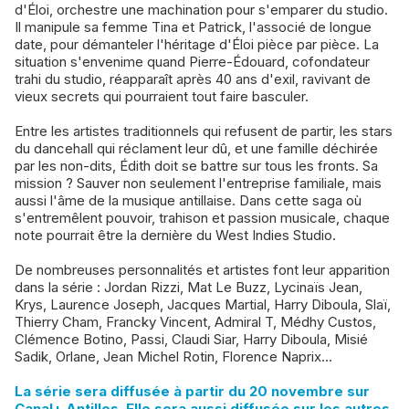
d'Éloi, orchestre une machination pour s'emparer du studio.
Il manipule sa femme Tina et Patrick, l'associé de longue
date, pour démanteler l'héritage d'Éloi pièce par pièce. La
situation s'envenime quand Pierre-Édouard, cofondateur
trahi du studio, réapparaît après 40 ans d'exil, ravivant de
vieux secrets qui pourraient tout faire basculer.
Entre les artistes traditionnels qui refusent de partir, les stars
du dancehall qui réclament leur dû, et une famille déchirée
par les non-dits, Édith doit se battre sur tous les fronts. Sa
mission ? Sauver non seulement l'entreprise familiale, mais
aussi l'âme de la musique antillaise. Dans cette saga où
s'entremêlent pouvoir, trahison et passion musicale, chaque
note pourrait être la dernière du West Indies Studio.
De nombreuses personnalités et artistes font leur apparition
dans la série : Jordan Rizzi, Mat Le Buzz, Lycinaïs Jean,
Krys, Laurence Joseph, Jacques Martial, Harry Diboula, Slaï,
Thierry Cham, Francky Vincent, Admiral T, Médhy Custos,
Clémence Botino, Passi, Claudi Siar, Harry Diboula, Misié
Sadik, Orlane, Jean Michel Rotin, Florence Naprix...
La série sera diffusée à partir du 20 novembre sur
Canal+ Antilles. Elle sera aussi diffusée sur les autres