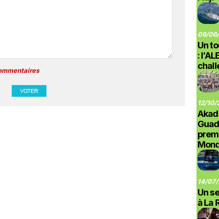
09/06/
Un to
: l’A
chal
commentaires
12/10/
Akad
Guad
prem
Monde
14/07/
Un se
à La 