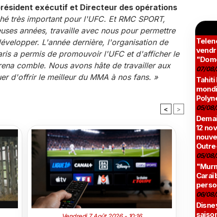
résident exécutif et Directeur des opérations
hé très important pour l'UFC. Et RMC SPORT,
uses années, travaille avec nous pour permettre
Teleno
développer. L'année dernière, l'organisation de
vendr
is a permis de promouvoir l'UFC et d'afficher le
"Domé
ena comble. Nous avons hâte de travailler aux
07/08/
 d'offrir le meilleur du MMA à nos fans. »
Tahiti
mondia
Polyné
05/08/
<
>
Demai
12 no
nouve
Outre
05/08/
"Murmu
Caraï
perso
06/08/
Disne
saison
Vendredi 7 Août 2026 - 10:16