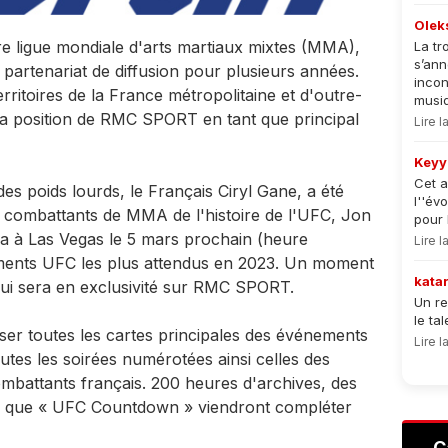
Olek
 ligue mondiale d'arts martiaux mixtes (MMA),
La tr
s’an
partenariat de diffusion pour plusieurs années.
incon
rritoires de la France métropolitaine et d'outre-
musiqu
la position de RMC SPORT en tant que principal
Lire 
Keyy
Cet a
des poids lourds, le Français Ciryl Gane, a été
l''év
 combattants de MMA de l'histoire de l'UFC, Jon
pour 
a à Las Vegas le 5 mars prochain (heure
Lire 
ements UFC les plus attendus en 2023. Un moment
kata
qui sera en exclusivité sur RMC SPORT.
Un re
le ta
 toutes les cartes principales des événements
Lire 
outes les soirées numérotées ainsi celles des
mbattants français. 200 heures d'archives, des
s que « UFC Countdown » viendront compléter
C