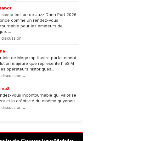
sandr
oisième édition de Jazz Dann Port 2026
nonce comme un rendez-vous
tournable pour les amateurs de
e. ...
la discussion →
ne
rticle de Megazap illustre parfaitement
olution majeure que représente l''eSIM
les opérateurs historiques...
la discussion →
rina8
ndez-vous incontournable qui valorise
lent et la créativité du cinéma guyanais....
la discussion →
arte de Couverture Mobile