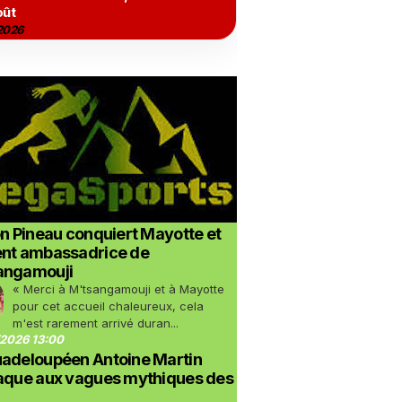
oût
2026
on Pineau conquiert Mayotte et
ent ambassadrice de
angamouji
« Merci à M'tsangamouji et à Mayotte
pour cet accueil chaleureux, cela
m'est rarement arrivé duran...
2026 13:00
uadeloupéen Antoine Martin
taque aux vagues mythiques des