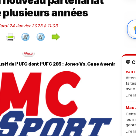
 nouveau partenariat
e plusieurs années
Mardi 24 Janvier 2023 à 11:03
💬 
if de l'UFC dont l'UFC 285 : Jones Vs. Gane à venir
van 
Atten
faite
avec 
Lire 
Max 
Cette
les i
genre
Lire 