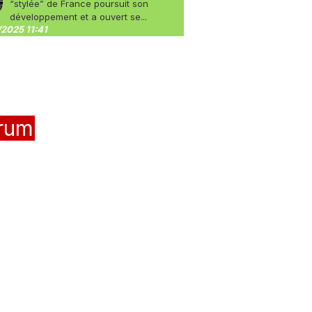
“stylée” de France poursuit son
développement et a ouvert se...
2025 11:41
rum