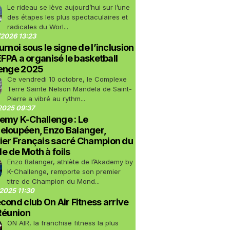
Le rideau se lève aujourd’hui sur l’une
des étapes les plus spectaculaires et
radicales du Worl...
2026 13:23
urnoi sous le signe de l’inclusion
LEFPA a organisé le basketball
lenge 2025
Ce vendredi 10 octobre, le Complexe
Terre Sainte Nelson Mandela de Saint-
Pierre a vibré au rythm...
2025 09:37
emy K-Challenge : Le
eloupéen, Enzo Balanger,
ier Français sacré Champion du
 de Moth à foils
Enzo Balanger, athlète de l’Akademy by
K-Challenge, remporte son premier
titre de Champion du Mond...
2025 11:30
cond club On Air Fitness arrive
Réunion
ON AIR, la franchise fitness la plus