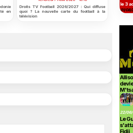
le 3 a
édonie
Droits TV Football 2026/2027 : Qui diffuse
01/08/
ité en
quoi ? La nouvelle carte du football à la
télévision
Allis
devi
M'ts
22/06/
Le G
s'at
Fidji