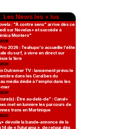
Les News les + lus
vela : "À contre sens" arrive dès ce
edi sur Novelas+ et succède à
nica Montero"
2026
 Pro 2026 : Teahupo'o accueille l'élite
le du surf, à vivre en direct sur
sie la 1ère
2026
n Outremer TV : lancement prévu le
vembre dans les Caraïbes du
au média dédié à l'emploi dans les
-mer
2026
re(s) : Être au-delà-de" : Canal+
bes met en lumière les parcours de
nnes trans en Martinique
2026
y+ dévoile la bande-annonce de la
 14 de « Futurama », de retour dès