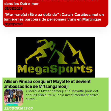
dans les Outre-mer
05/08/2026
"Murmure(s) : Être au-delà-de" : Canal+ Caraïbes met en
lumière les parcours de personnes trans en Martinique
06/08/2026
Allison Pineau conquiert Mayotte et devient
ambassadrice de M'tsangamouji
« Merci à M'tsangamouji et à Mayotte pour cet
accueil chaleureux, cela m'est rarement arrivé
duran...
22/06/2026 13:00