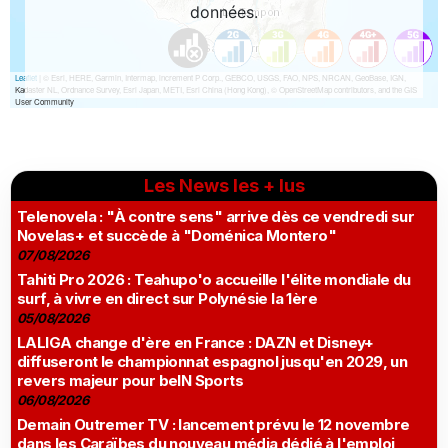
Les News les + lus
Telenovela : "À contre sens" arrive dès ce vendredi sur
Novelas+ et succède à "Doménica Montero"
07/08/2026
Tahiti Pro 2026 : Teahupo'o accueille l'élite mondiale du
surf, à vivre en direct sur Polynésie la 1ère
05/08/2026
LALIGA change d'ère en France : DAZN et Disney+
diffuseront le championnat espagnol jusqu'en 2029, un
revers majeur pour beIN Sports
06/08/2026
Demain Outremer TV : lancement prévu le 12 novembre
dans les Caraïbes du nouveau média dédié à l'emploi