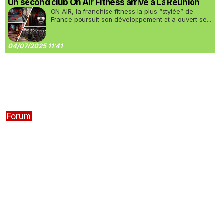
Un second club On Air Fitness arrive à La Réunion
ON AIR, la franchise fitness la plus “stylée” de
France poursuit son développement et a ouvert se...
04/07/2025 11:41
Forum