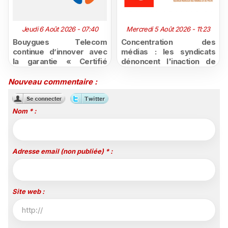
Jeudi 6 Août 2026 - 07:40
Mercredi 5 Août 2026 - 11:23
Bouygues Telecom
Concentration des
continue d’innover avec
médias : les syndicats
la garantie « Certifié
dénoncent l'inaction de
moins cher ou remboursé
l'État après la décision du
»
Conseil d'État
Nouveau commentaire :
Nom * :
Adresse email (non publiée) * :
Site web :